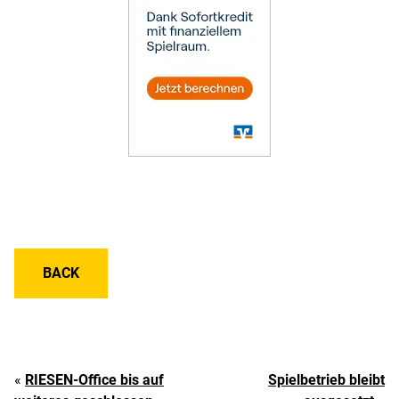
BACK
«
RIESEN-Office bis auf
Spielbetrieb bleibt