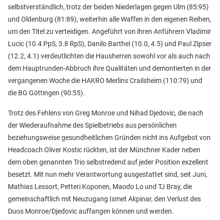
selbstverständlich, trotz der beiden Niederlagen gegen Ulm (85:95)
und Oldenburg (81:89), weiterhin alle Waffen in den eigenen Reihen,
um den Titel zu verteidigen. Angeführt von ihren Anführern Vladimir
Lucic (10.4 PpS, 3.8 RpS), Danilo Barthel (10.0, 4.5) und Paul Zipser
(12.2, 4.1) verdeutlichten die Hausherren sowohl vor als auch nach
dem Hauptrunden-Abbruch ihre Qualitäten und demontierten in der
vergangenen Woche die HAKRO Merlins Crailsheim (110:79) und
die BG Göttingen (90:55).
Trotz des Fehlens von Greg Monroe und Nihad Djedovic, die nach
der Wiederaufnahme des Spielbetriebs aus persönlichen
beziehungsweise gesundheitlichen Gründen nicht ins Aufgebot von
Headcoach Oliver Kostic rückten, ist der Münchner Kader neben
dem oben genannten Trio selbstredend auf jeder Position exzellent
besetzt. Mit nun mehr Verantwortung ausgestattet sind, seit Juni,
Mathias Lessort, Petteri Koponen, Maodo Lo und TJ Bray, die
gemeinschaftlich mit Neuzugang Ismet Akpinar, den Verlust des
Duos Monroe/Djedovic auffangen können und werden.