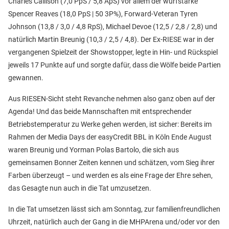
Charles Callison (7,0 PpS / 5,8 ApS) vor allem der wurfstarke
Spencer Reaves (18,0 PpS | 50 3P%), Forward-Veteran Tyren
Johnson (13,8 / 3,0 / 4,8 RpS), Michael Devoe (12,5 / 2,8 / 2,8) und
natürlich Martin Breunig (10,3 / 2,5 / 4,8). Der Ex-RIESE war in der
vergangenen Spielzeit der Showstopper, legte in Hin- und Rückspiel
jeweils 17 Punkte auf und sorgte dafür, dass die Wölfe beide Partien
gewannen.
Aus RIESEN-Sicht steht Revanche nehmen also ganz oben auf der
Agenda! Und das beide Mannschaften mit entsprechender
Betriebstemperatur zu Werke gehen werden, ist sicher: Bereits im
Rahmen der Media Days der easyCredit BBL in Köln Ende August
waren Breunig und Yorman Polas Bartolo, die sich aus
gemeinsamen Bonner Zeiten kennen und schätzen, vom Sieg ihrer
Farben überzeugt – und werden es als eine Frage der Ehre sehen,
das Gesagte nun auch in die Tat umzusetzen.
In die Tat umsetzen lässt sich am Sonntag, zur familienfreundlichen
Uhrzeit, natürlich auch der Gang in die MHPArena und/oder vor den