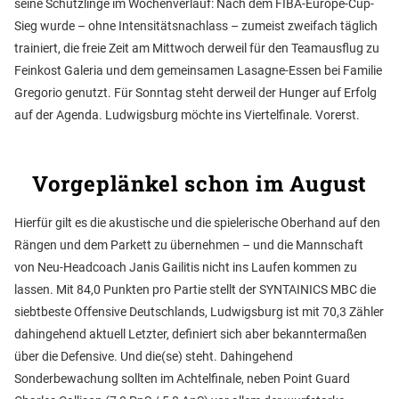
seine Schützlinge im Wochenverlauf: Nach dem FIBA-Europe-Cup-
Sieg wurde – ohne Intensitätsnachlass – zumeist zweifach täglich
trainiert, die freie Zeit am Mittwoch derweil für den Teamausflug zu
Feinkost Galeria und dem gemeinsamen Lasagne-Essen bei Familie
Gregorio genutzt. Für Sonntag steht derweil der Hunger auf Erfolg
auf der Agenda. Ludwigsburg möchte ins Viertelfinale. Vorerst.
Vorgeplänkel schon im August
Hierfür gilt es die akustische und die spielerische Oberhand auf den
Rängen und dem Parkett zu übernehmen – und die Mannschaft
von Neu-Headcoach Janis Gailitis nicht ins Laufen kommen zu
lassen. Mit 84,0 Punkten pro Partie stellt der SYNTAINICS MBC die
siebtbeste Offensive Deutschlands, Ludwigsburg ist mit 70,3 Zähler
dahingehend aktuell Letzter, definiert sich aber bekanntermaßen
über die Defensive. Und die(se) steht. Dahingehend
Sonderbewachung sollten im Achtelfinale, neben Point Guard