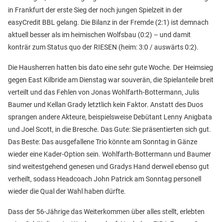
in Frankfurt der erste Sieg der noch jungen Spielzeit in der
easyCredit BBL gelang. Die Bilanz in der Fremde (2:1) ist demnach
aktuell besser als im heimischen Wolfsbau (0:2) – und damit
konträr zum Status quo der RIESEN (heim: 3:0 / auswärts 0:2).
Die Hausherren hatten bis dato eine sehr gute Woche. Der Heimsieg
gegen East Kilbride am Dienstag war souverän, die Spielanteile breit
verteilt und das Fehlen von Jonas Wohlfarth-Bottermann, Julis
Baumer und Kellan Grady letztlich kein Faktor. Anstatt des Duos
sprangen andere Akteure, beispielsweise Debütant Lenny Anigbata
und Joel Scott, in die Bresche. Das Gute: Sie präsentierten sich gut.
Das Beste: Das ausgefallene Trio könnte am Sonntag in Gänze
wieder eine Kader-Option sein. Wohlfarth-Bottermann und Baumer
sind weitestgehend genesen und Gradys Hand derweil ebenso gut
verheilt, sodass Headcoach John Patrick am Sonntag personell
wieder die Qual der Wahl haben dürfte.
Dass der 56-Jährige das Weiterkommen über alles stellt, erlebten