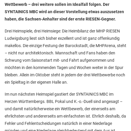
Wettbewerb – drei weitere sollen im Idealfall folgen. Der
SYNTAINICS MBC wird an dieser Vorstellung etwas auszusetzen
haben, die Sachsen-Anhalter sind der erste RIESEN-Gegner.
Drei Heimspiele, drei Heimsiege: Die Heimbilanz der MHP RIESEN
Ludwigsburg liest sich bisher exzellent und ist ganz offenkundig
makellos. Die einzige Festung der Barockstadt, die MHPArena, steht
– nicht nur architektonisch. Mannschaft und Fans haben den
Schwung vom Saisonstart mit- und Fahrt aufgenommen und
möchten in den kommenden Tagen und Wochen weiter in der Spur
bleiben. Allein im Oktober steht in jedem der drei Wettbewerbe noch
ein Spieltag in der eigenen Halle an.
Im nun nächsten Heimspiel gastiert der SYNTAINICS MBC im
Herzen Württembergs. BBL Pokal und K.-o.-Duell sind angesagt –
und damit natürlicherweise ein Wettbewerb, der einerseits am
ehrlichsten und andererseits am einfachsten ist. Ehrlich deshalb, da
Fehler und Fehlentscheidungen natürlich in einer Niederlage
münden und eine Niederlage gleichbedeutend mit dem Aus ist.