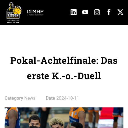
Pokal-Achtelfinale: Das
erste K.-o.-Duell
Category
News
Date
2024-10-11