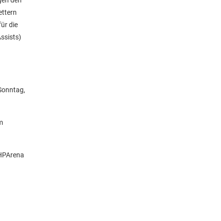
gen den
ettern
ür die
ssists)
 Sonntag,
im
MHPArena