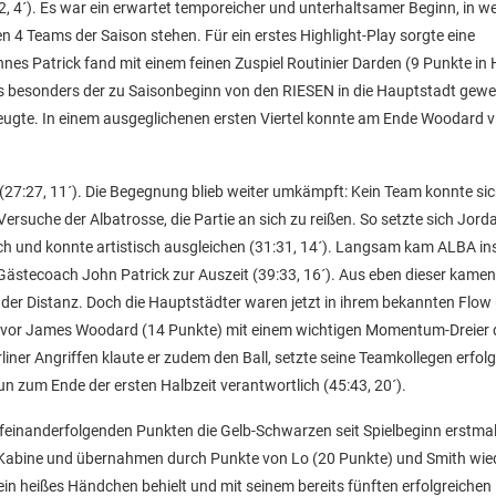
2, 4´). Es war ein erwartet temporeicher und unterhaltsamer Beginn, in 
n 4 Teams der Saison stehen. Für ein erstes Highlight-Play sorgte eine
s Patrick fand mit einem feinen Zuspiel Routinier Darden (9 Punkte in 
r es besonders der zu Saisonbeginn von den RIESEN in die Hauptstadt gewe
zeugte. In einem ausgeglichenen ersten Viertel konnte am Ende Woodard v
l (27:27, 11´). Die Begegnung blieb weiter umkämpft: Kein Team konnte si
rsuche der Albatrosse, die Partie an sich zu reißen. So setzte sich Jorda
urch und konnte artistisch ausgleichen (31:31, 14´). Langsam kam ALBA ins
ästecoach John Patrick zur Auszeit (39:33, 16´). Aus eben dieser kamen 
der Distanz. Doch die Hauptstädter waren jetzt in ihrem bekannten Flow
, bevor James Woodard (14 Punkte) mit einem wichtigen Momentum-Dreier
liner Angriffen klaute er zudem den Ball, setzte seine Teamkollegen erfolg
n zum Ende der ersten Halbzeit verantwortlich (45:43, 20´).
ufeinanderfolgenden Punkten die Gelb-Schwarzen seit Spielbeginn erstmal
r Kabine und übernahmen durch Punkte von Lo (20 Punkte) und Smith wie
in heißes Händchen behielt und mit seinem bereits fünften erfolgreichen 