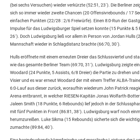
(bei sechs Versuchen) wieder verkürzte (52:51, 23´). Die Berliner z
sich so immer wieder zweite Chancen (20 Offensivrebounds / 17 Sec
einfachen Punkten (22/28 : 2/6 Freiwürfe). Einen 8:0-Run der Gastg
Impulse für das Ludwigsburger Spiel setzen konnte (15 Punkte & 5 R
26´). Doch Ludwigsburg ließ vor allem in Person von Jordan Hulls (
Mannschaft wieder in Schlagdistanz brachte (66:70, 30´).
Hulls eröffnete mit einem erneuten Dreier das Schlussviertel und st
wie das gesamte Berliner Team (69:70, 31´). Ludwigsburg zeigte ei
Woodard (24 Punkte, 5 Assists, 6/8 Dreier) die Partie zu drehen und
Visier und es war erneut Woodard der mit einem Treffer ALBA-Traine
6:0-Lauf aus dieser zurück, woraufhin wiederum John Patrick reagie
Arena entbrannt, in welcher RIESEN-Kapitän Jonas Wolfarth-Botte
Jaleen Smith (18 Punkte, 6 Rebounds) lief jedoch in der Schlusspha
mit fünf Punkten in Front (86:81, 38´). Ludwigsburg warf noch einma
herumzureißen. Luke Sikma (15 Rebounds) sicherte sich die wichtige
zumachte (89:84, 40´).