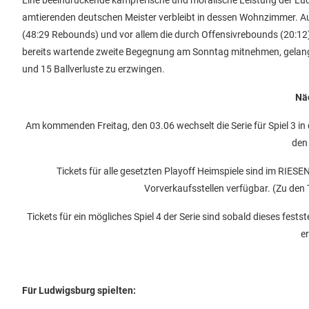
Eine beeindruckende kämpferische und moralische Leistung der Ludw
amtierenden deutschen Meister verbleibt in dessen Wohnzimmer. A
(48:29 Rebounds) und vor allem die durch Offensivrebounds (20:12) 
bereits wartende zweite Begegnung am Sonntag mitnehmen, gelang e
und 15 Ballverluste zu erzwingen.
Nä
Am kommenden Freitag, den 03.06 wechselt die Serie für Spiel 3 in 
den 
Tickets für alle gesetzten Playoff Heimspiele sind im RIESE
Vorverkaufsstellen verfügbar. (Zu den 
Tickets für ein mögliches Spiel 4 der Serie sind sobald dieses fes
e
Für Ludwigsburg spielten: