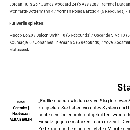
Jordan Hulls 26 / James Woodard 24 (5 Assists) / Tremmell Dardan
Wohlfarth-Bottermann 4 / Yorman Polas Bartolo 4 (6 Rebounds) / T
Für Berlin spielten:
Maodo Lo 20 / Jaleen Smith 18 (6 Rebounds) / Oscar da Silva 13 (5 
Koumadje 6 / Johannes Thiemann 5 (6 Rebounds) / Yovel Zoosman 
Mattisseck
St
„Endlich haben wir den ersten Sieg in dieser 
Israel
zu spielen. Sie haben ein gutes System und 
Gonzalez |
Headcoach
heute den Dreier nicht gut getroffen, waren 
ALBA BERLIN:
Einsatz gegen ein starkes Team gezeigt. Dies
Zeit knapp und erst in den letzten Minuten e