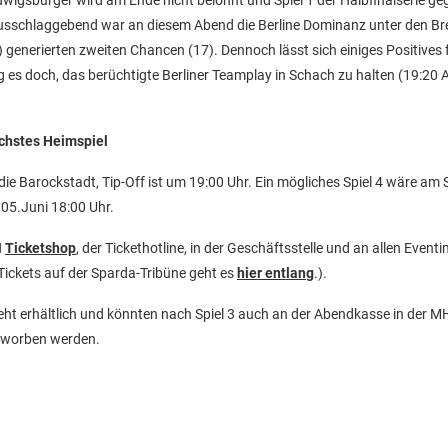
igsburger wird am Ende nicht belohnt und Spiel 1 der Halbfinalserie ge
usschlaggebend war an diesem Abend die Berline Dominanz unter den Br
generierten zweiten Chancen (17). Dennoch lässt sich einiges Positives f
s doch, das berüchtigte Berliner Teamplay in Schach zu halten (19:20 A
chstes Heimspiel
die Barockstadt, Tip-Off ist um 19:00 Uhr. Ein mögliches Spiel 4 wäre am
05.Juni 18:00 Uhr.
N
Ticketshop
, der Tickethotline, in der Geschäftsstelle und an allen Event
Tickets auf der Sparda-Tribüne geht es
hier entlang
.).
tsteht erhältlich und könnten nach Spiel 3 auch an der Abendkasse in der 
rworben werden.