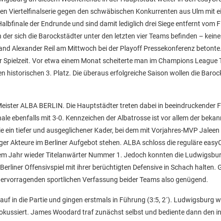
ven Viertelfinalserie gegen den schwäbischen Konkurrenten aus Ulm mit 
lbfinale der Endrunde und sind damit lediglich drei Siege entfernt vom 
 in der sich die Barockstädter unter den letzten vier Teams befinden – keine
stand Alexander Reil am Mittwoch bei der Playoff Pressekonferenz betonte.
ser Spielzeit. Vor etwa einem Monat scheiterte man im Champions League 
historischen 3. Platz. Die überaus erfolgreiche Saison wollen die Baroc
Meister ALBA BERLIN. Die Hauptstädter treten dabei in beeindruckender 
nale ebenfalls mit 3-0. Kennzeichen der Albatrosse ist vor allem der bekan
e ein tiefer und ausgeglichener Kader, bei dem mit Vorjahres-MVP Jaleen
r Akteure im Berliner Aufgebot stehen. ALBA schloss die reguläre easyC
esem Jahr wieder Titelanwärter Nummer 1. Jedoch konnten die Ludwigsbu
rliner Offensivspiel mit ihrer berüchtigten Defensive in Schach halten.
l hervorragenden sportlichen Verfassung beider Teams also genügend.
 in die Partie und gingen erstmals in Führung (3:5, 2´). Ludwigsburg wi
okussiert. James Woodard traf zunächst selbst und bediente dann den i