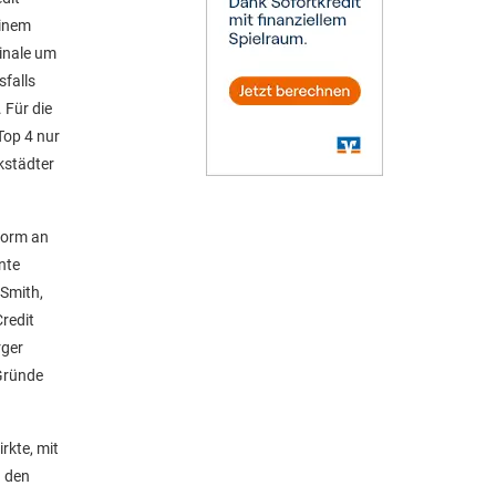
einem
Finale um
sfalls
 Für die
Top 4 nur
kstädter
Form an
nte
 Smith,
redit
rger
 Gründe
rkte, mit
n den