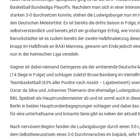
Basketball Bundesliga Playoffs. Nachdem man sich in einer intensi
starken 3-0 durchsetzen konnte, stehen die Ludwigsburger nun im Ha
den Deutschen Meistertitel. Es ist bereits die dritte Saison in Folge,
selbstverständlich und bereits jetzt ein großartiger Erfolg, wie Vor
Barockstädter ist es zudem bereits der zweite Halbfinaleinzug die
knapp im Halbfinale an BAXI Manresa, gewann am Ende jedoch einen 
nun in der heimischen Liga veredeln.
Gegner ist dabei niemand Geringeres als der amtierende Deutsche 
(14 Siege in Folge) und schlugen zuletzt Brose Bamberg im Viertelfi
Teambasketball (63% aller Punkte nach Assist – Ligabestwert) sowi
Oscar da Silva und Johannes Thiemann drei ehemalige Ludwigsburge
BBL Spielzeit als Hauptrundenmeister ab und ist somit auch in di
Berlin in beiden Hauptrundenbegegnungen schlagen und dabei das Be
für eine unterhaltsame und brisante Serie gibt es neben der aktuel
Nach nervösem Beginn fanden die Ludwigsburger durch einen 5:0 Lauf
dem Selbstbewusstsein eines 3-0 Durchmarsches im Gepäck, sehr f