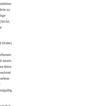
beiteten
inie zu
tige
(54:60,
e
9 Dreier)
n
 offenem
it einem
des-Benz
erechnet
erliner
l
endgültig