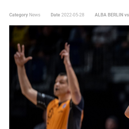
Category
News
Date
2022-05-28
ALBA BERLIN vs