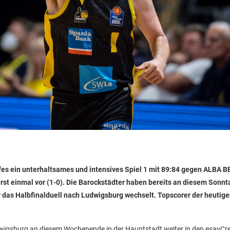
es ein unterhaltsames und intensives Spiel 1 mit 89:84 gegen ALBA B
rst einmal vor (1-0). Die Barockstädter haben bereits an diesem Sonnta
 das Halbfinalduell nach Ludwigsburg wechselt. Topscorer der heutige
wigsburg an diesem Wochenende in der Hauptstadt weiter in den esayCre