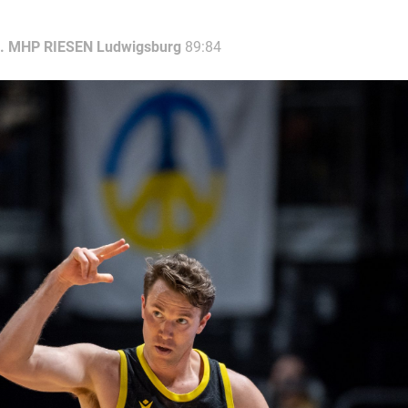
. MHP RIESEN Ludwigsburg
89:84