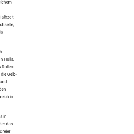
welchem
Halbzeit
chselte,
ia
ch
n Hulls,
 Rollen:
die Gelb-
 und
 den
reich in
s in
der das
Dreier