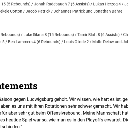
 15 (5 Rebounds) / Jonah Radebaugh 7 (5 Assists) / Lukas Herzog 4 / 
ekele Cotton / Jacob Patrick / Johannes Patrick und Jonathan Bähre
Rebounds) / Luke Sikma 8 (15 Rebounds) / Tamir Blatt 8 (6 Assists) / Ch
5 / Ben Lammers 4 (6 Rebounds) / Louis Olinde 2 / Malte Delow und J
atements
Saison gegen Ludwigsburg geholt. Wir wissen, wie hart es ist, ge
haben es uns mit ihren Rotationen sehr schwer gemacht. Wir ha
dafür aber sehr gut beim Offensivrebound. Meine Mannschaft hat
es heutige Spiel war so, wie man es in den Playoffs erwartet: D
ntschieden.“