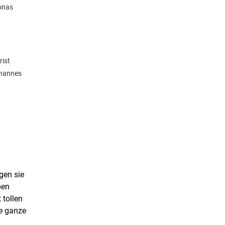
Jonas
rist
ohannes
gen sie
ben
 tollen
ie ganze