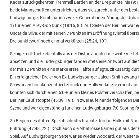
Kader zurückgekehrten Tremmell Darden an der Dreipunktelinie (9:1
beide Mannschaften unterstrichen, dass sie zurecht unter den beste
Ludwigsburger Kombination zweier Generationen: Youngster Johanne
1) für einen Alley-Oop Dunk (18:16, 8´). Auf Seiten der Berliner wa
Oscar da Silva, der mit seinen 7 Punkten im Eröffnungsviertel über
Dreipunktewurf noch einmal verkürzen (25:24, 10´).
Selbiger eröffnete ebenfalls aus der Distanz auch das zweite Vierte
absetzen und die Ludwigsburger fanden stets eine Antwort auf die Ve
der mit 12 Punkten eine starke erste Hälfte auflegte, zirkusartig d
Ein erfolgreicher Dreier von Ex-Ludwigsburger Jaleen Smith zwang G
Schwarzen hochkonzentriert zurück und Hulls verkürzte erneut aus 
konnten sich durch einen 6:0-Run ein kleines Polster verschaffen
Berliner Lauf stoppte (45:39, 19´). In zwei aufeinanderfolgenden Ber
Szene und war eigenständig für einen Ludwigsburger 7:0-Scoring Ru
Zu Beginn des dritten Spielabschnitts brachte Jordan Hulls mit 5 a
Führung (47:48, 22´). Doch auch die Albatrosse kamen gut aus de
Spiel. Auf Ludwigsburger Seite war es wieder Woodard, der weiter se