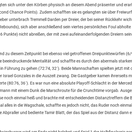
eigten sich unter den Körben physisch an diesem Abend präsenter und erar
ond Chance Points). Zudem schafften sie es gelangten sie über Freiwurfl
eber unterbrach Tremmell Darden per Dreier, der bei seiner Rückkehr wich
ebounds), sich aber anschließend sein viertes persönliches Foul abholte 
26 Punkte) nicht abreißen, der mit zwei aufeinanderfolgenden Dreiern sein
and zu diesem Zeitpunkt bei ebenso viel getroffenen Dreipunktewürfen (6/
ne beeindruckende Mentalität und schaffte es durch den abermals starke
 in Führung zu gehen (72:74, 32´). Beide Mannschaften spielten jetzt mit
r Israel Gonzales in die Auszeit zwang. Die Gastgeber kamen ihrerseits m
rte (80:76, 36´). Es war nun eine absolute Playoff-Schlacht in der Merce
rmann mit einem Dunk die Marschroute für die Crunchtime vorgab. Ausg
se noch einmal heiß und brachte mit entscheidenden Distanztreffern die B
l alles in die Wagschale, schaffte es jedoch nicht, das Ruder noch einma
 Abpraller und bediente Tamir Blatt, der das Spiel aus der Distanz dann 