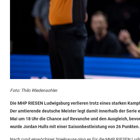
Foto: Thilo Wiedensohler.
Die MHP RIESEN Ludwigsburg verlieren trotz eines starken Kampf
Der amtierende deutsche Meister legt damit innerhalb der Serie e
Mai um 18 Uhr die Chance auf Revanche und den Ausgleich, bevor
wurde Jordan Hulls mit einer Saisonbestleistung von 26 Punkten.
Nach rund einwöchiger Spielpause ging es für die MHP RIESEN Lud