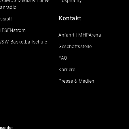
ASMOS Media RIESEN-
Hospitality
anradio
Kontakt
ssist!
IESENstrom
Anfahrt | MHPArena
&W-Basketballschule
Geschäftsstelle
FAQ
Karriere
Presse & Medien
center