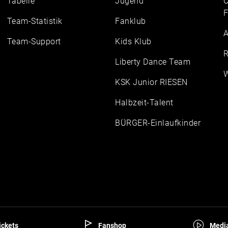
Tabelle
Jugend
C
F
Team-Statistik
Fanklub
A
Team-Support
Kids Klub
R
Liberty Dance Team
W
KSK Junior RIESEN
Halbzeit-Talent
BÜRGER-Einlaufkinder
ckets
Fanshop
Media