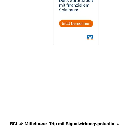
BCL 4: Mittelmeer-Trip mit Signalwirkungspotential
»