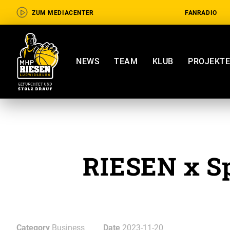
ZUM MEDIACENTER
FANRADIO
NEWS
TEAM
KLUB
PROJEKT
RIESEN x Spi
Category
Business
Date
2023-11-20