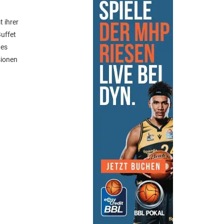
 ihrer
Buffet
des
sionen