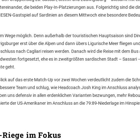
einander, die beiden Play-In-Platzierungen aus. Folgerichtig sind die di
RIESEN-Gastspiel auf Sardinien an diesem Mittwoch eine besondere Bede
ektem Wege möglich. Denn außerhalb der touristischen Hauptsaison sind Dir
igsburger erst über die Alpen und dann übers Ligurische Meer fliegen un
chluss nach Cagliari reisen werden. Danach wird die Reise mit dem Bus
esten fortgesetzt, ehe es in zweitgrößten sardischen Stadt – Sassari –
te geht.
 Blick auf das erste Match-Up vor zwei Wochen verdeutlicht zudem die Sch
bessere Team und schlug, wie Headcoach Josh King im Anschluss analysi
aben uns defensiv in allen erdenklichen Varianten bezwungen, mehr Rebo
onierte der US-Amerikaner im Anschluss an die 79:89-Niederlage im Hinspie
-Riege im Fokus