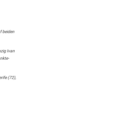
f beiden
zig Ivan
nkte-
ife (72),