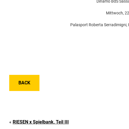
Dinamo BdS Sassa
Mittwoch, 22
Palasport Roberta Serradimigni, P
BACK
«
RIESEN x Spielbank, Teil III