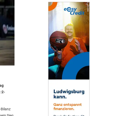
tag
:2-
-Bilanz
inem Sieg