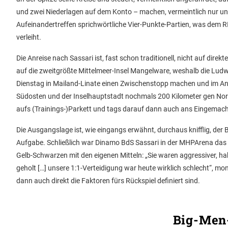
und zwei Niederlagen auf dem Konto – machen, vermeintlich nur unter
Aufeinandertreffen sprichwörtliche Vier-Punkte-Partien, was dem 
verleiht.
Die Anreise nach Sassari ist, fast schon traditionell, nicht auf dir
auf die zweitgrößte Mittelmeer-Insel Mangelware, weshalb die Ludw
Dienstag in Mailand-Linate einen Zwischenstopp machen und im Ans
Südosten und der Inselhauptstadt nochmals 200 Kilometer gen Nordw
aufs (Trainings-)Parkett und tags darauf dann auch ans Eingemach
Die Ausgangslage ist, wie eingangs erwähnt, durchaus knifflig, der
Aufgabe. Schließlich war Dinamo BdS Sassari in der MHPArena das 
Gelb-Schwarzen mit den eigenen Mitteln: „Sie waren aggressiver, h
geholt […] unsere 1:1-Verteidigung war heute wirklich schlecht“, m
dann auch direkt die Faktoren fürs Rückspiel definiert sind.
Big-Men