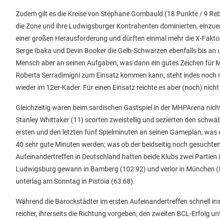
Zudem gilt es die Kreise von Stéphane Gombauld (18 Punkte / 9 Rebou
die Zone und ihre Ludwigsburger Kontrahenten dominierten, einzuen
einer großen Herausforderung und dürften einmal mehr die X-Fakt
Serge Ibaka und Devin Booker die Gelb-Schwarzen ebenfalls bis a
Mensch aber an seinen Aufgaben, was dann ein gutes Zeichen für 
Roberta Serradimigni zum Einsatz kommen kann, steht indes noch ni
wieder im 12er-Kader. Für einen Einsatz reichte es aber (noch) nicht
Gleichzeitig waren beim sardischen Gastspiel in der MHPArena nicht
Stanley Whittaker (11) scorten zweistellig und sezierten den schwä
ersten und den letzten fünf Spielminuten an seinen Gameplan, was e
40 sehr gute Minuten werden; was ob der beidseitig noch gesuchte
Aufeinandertreffen in Deutschland hatten beide Klubs zwei Partien
Ludwigsburg gewann in Bamberg (102:92) und verlor in München (84
unterlag am Sonntag in Pistoia (63:68).
Während die Barockstädter im ersten Aufeinandertreffen schnell ins
reicher, ihrerseits die Richtung vorgeben, den zweiten BCL-Erfolg u