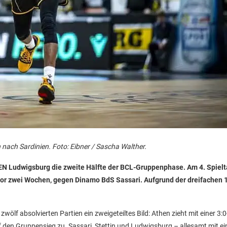
 nach Sardinien. Foto: Eibner / Sascha Walther.
SEN Ludwigsburg die zweite Hälfte der BCL-Gruppenphase. Am 4. Spiel
vor zwei Wochen, gegen Dinamo BdS Sassari. Aufgrund der dreifachen 1
wölf absolvierten Partien ein zweigeteiltes Bild: Athen zieht mit einer 3:0
uf den Gruppensieg zu. Sassari, Stettin und Ludwigsburg – allesamt mit e