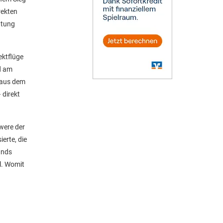
rekten
utung
ektflüge
d am
 aus dem
 direkt
were der
erte, die
unds
l. Womit