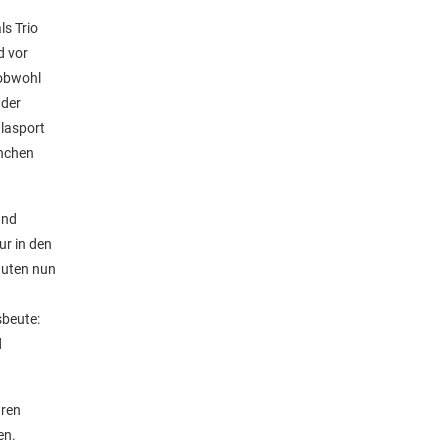
ls Trio
d vor
 obwohl
 der
lasport
ünchen
und
ur in den
guten nun
sbeute:
d
hren
en.