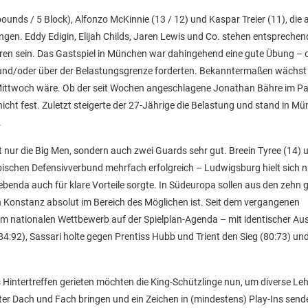
nds / 5 Block), Alfonzo McKinnie (13 / 12) und Kaspar Treier (11), die a
gen. Eddy Edigin, Elijah Childs, Jaren Lewis und Co. stehen entsprechen
oren sein. Das Gastspiel in München war dahingehend eine gute Übung –
n und/oder über der Belastungsgrenze forderten. Bekanntermaßen wächst
Mittwoch wäre. Ob der seit Wochen angeschlagene Jonathan Bähre im Pa
cht fest. Zuletzt steigerte der 27-Jährige die Belastung und stand in M
.
 nur die Big Men, sondern auch zwei Guards sehr gut. Breein Tyree (14) 
bischen Defensivverbund mehrfach erfolgreich – Ludwigsburg hielt sich n
benda auch für klare Vorteile sorgte. In Südeuropa sollen aus den zehn 
n Konstanz absolut im Bereich des Möglichen ist. Seit dem vergangenen
 im nationalen Wettbewerb auf der Spielplan-Agenda – mit identischer Au
:92), Sassari holte gegen Prentiss Hubb und Trient den Sieg (80:73) un
 Hintertreffen gerieten möchten die King-Schützlinge nun, um diverse Le
nter Dach und Fach bringen und ein Zeichen in (mindestens) Play-Ins send