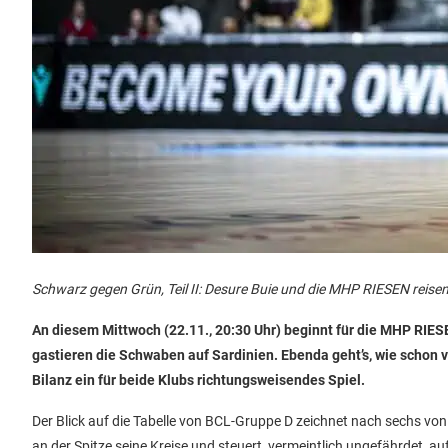
Schwarz gegen Grün, Teil II: Desure Buie und die MHP RIESEN reisen
An diesem Mittwoch (22.11., 20:30 Uhr) beginnt für die MHP RIE
gastieren die Schwaben auf Sardinien. Ebenda geht’s, wie schon 
Bilanz ein für beide Klubs richtungsweisendes Spiel.
Der Blick auf die Tabelle von BCL-Gruppe D zeichnet nach sechs von z
an der Spitze seine Kreise und steuert, vermeintlich ungefährdet, a