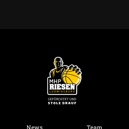
News
Team