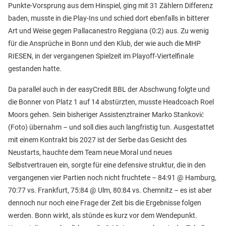
Punkte-Vorsprung aus dem Hinspiel, ging mit 31 Zählern Differenz
baden, musste in die Play-Ins und schied dort ebenfalls in bitterer
Art und Weise gegen Pallacanestro Reggiana (0:2) aus. Zu wenig
für die Ansprüche in Bonn und den Klub, der wie auch die MHP
RIESEN, in der vergangenen Spielzeit im Playoff-Viertelfinale
gestanden hatte.
Da parallel auch in der easyCredit BBL der Abschwung folgte und
die Bonner von Platz 1 auf 14 abstürzten, musste Headcoach Roel
Moors gehen. Sein bisheriger Assistenztrainer Marko Stanković
(Foto) übernahm – und soll dies auch langfristig tun. Ausgestattet
mit einem Kontrakt bis 2027 ist der Serbe das Gesicht des
Neustarts, hauchte dem Team neue Moral und neues
Selbstvertrauen ein, sorgte für eine defensive struktur, die in den
vergangenen vier Partien noch nicht fruchtete – 84:91 @ Hamburg,
70:77 vs. Frankfurt, 75:84 @ Ulm, 80:84 vs. Chemnitz – es ist aber
dennoch nur noch eine Frage der Zeit bis die Ergebnisse folgen
werden. Bonn wirkt, als stünde es kurz vor dem Wendepunkt.