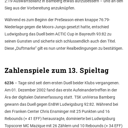
2:19-Auswärtsbilanz in Bamberg etwas aufzubessern – und an den
Sieg aus der Vorbereitung anzuknüpfen.
Während es zum Beginn der PreSeason einen knappe 76:79-
Niederlage gegen die Moors-Jungs gesetzt hatte, entschied
Ludwigsburg das Duell beim ACTIC Cup in Bayreuth 93:82 zu
seinen Gunsten und sicherte sich schlussendlich auch den Titel.
Diese „Duftmarke“ gilt es nun unter Realbedingungen zu bestätigen.
Zahlenspiele zum
13. Spieltag
6236
– Tage sind seit dem ersten Duell beider Klubs vergangenen.
Am 01. Dezember 2002 fand das erste Aufeinandertreffen in der
Ära der digitalen Datenerfassung statt. TSK uniVersa Bamberg
gewann das Duell gegen EnBW Ludwigsburg 92:82. Während bei
den Franken Center Chris Ensminger mit 25 Punkten und 16
Rebounds (+ 41 EFF) herausragte, dominierte bei Ludwigsburg
Topscorer MC Mazique mit 26 Zählern und 10 Rebounds (+ 34 EFF)