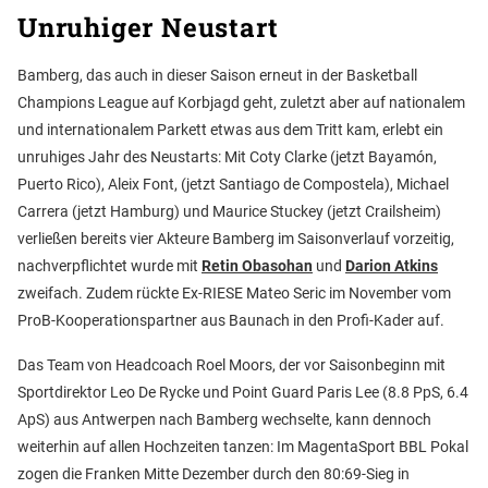
Unruhiger Neustart
Bamberg, das auch in dieser Saison erneut in der Basketball
Champions League auf Korbjagd geht, zuletzt aber auf nationalem
und internationalem Parkett etwas aus dem Tritt kam, erlebt ein
unruhiges Jahr des Neustarts: Mit Coty Clarke (jetzt Bayamón,
Puerto Rico), Aleix Font, (jetzt Santiago de Compostela), Michael
Carrera (jetzt Hamburg) und Maurice Stuckey (jetzt Crailsheim)
verließen bereits vier Akteure Bamberg im Saisonverlauf vorzeitig,
nachverpflichtet wurde mit
Retin Obasohan
und
Darion Atkins
zweifach. Zudem rückte Ex-RIESE Mateo Seric im November vom
ProB-Kooperationspartner aus Baunach in den Profi-Kader auf.
Das Team von Headcoach Roel Moors, der vor Saisonbeginn mit
Sportdirektor Leo De Rycke und Point Guard Paris Lee (8.8 PpS, 6.4
ApS) aus Antwerpen nach Bamberg wechselte, kann dennoch
weiterhin auf allen Hochzeiten tanzen: Im MagentaSport BBL Pokal
zogen die Franken Mitte Dezember durch den 80:69-Sieg in