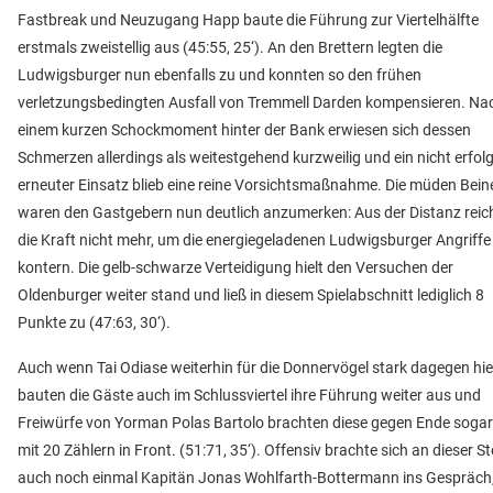
Fastbreak und Neuzugang Happ baute die Führung zur Viertelhälfte
erstmals zweistellig aus (45:55, 25‘). An den Brettern legten die
Ludwigsburger nun ebenfalls zu und konnten so den frühen
verletzungsbedingten Ausfall von Tremmell Darden kompensieren. Na
einem kurzen Schockmoment hinter der Bank erwiesen sich dessen
Schmerzen allerdings als weitestgehend kurzweilig und ein nicht erfolg
erneuter Einsatz blieb eine reine Vorsichtsmaßnahme. Die müden Bein
waren den Gastgebern nun deutlich anzumerken: Aus der Distanz reic
die Kraft nicht mehr, um die energiegeladenen Ludwigsburger Angriffe
kontern. Die gelb-schwarze Verteidigung hielt den Versuchen der
Oldenburger weiter stand und ließ in diesem Spielabschnitt lediglich 8
Punkte zu (47:63, 30‘).
Auch wenn Tai Odiase weiterhin für die Donnervögel stark dagegen hiel
bauten die Gäste auch im Schlussviertel ihre Führung weiter aus und
Freiwürfe von Yorman Polas Bartolo brachten diese gegen Ende sogar
mit 20 Zählern in Front. (51:71, 35‘). Offensiv brachte sich an dieser St
auch noch einmal Kapitän Jonas Wohlfarth-Bottermann ins Gespräch