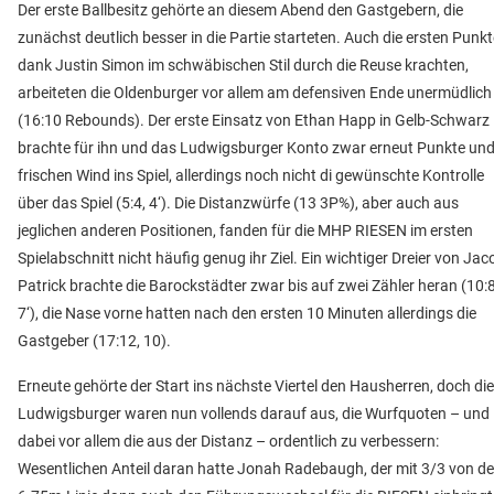
Der erste Ballbesitz gehörte an diesem Abend den Gastgebern, die
zunächst deutlich besser in die Partie starteten. Auch die ersten Punkt
dank Justin Simon im schwäbischen Stil durch die Reuse krachten,
arbeiteten die Oldenburger vor allem am defensiven Ende unermüdlich
(16:10 Rebounds). Der erste Einsatz von Ethan Happ in Gelb-Schwarz
brachte für ihn und das Ludwigsburger Konto zwar erneut Punkte un
frischen Wind ins Spiel, allerdings noch nicht di gewünschte Kontrolle
über das Spiel (5:4, 4‘). Die Distanzwürfe (13 3P%), aber auch aus
jeglichen anderen Positionen, fanden für die MHP RIESEN im ersten
Spielabschnitt nicht häufig genug ihr Ziel. Ein wichtiger Dreier von Jac
Patrick brachte die Barockstädter zwar bis auf zwei Zähler heran (10:8
7‘), die Nase vorne hatten nach den ersten 10 Minuten allerdings die
Gastgeber (17:12, 10).
Erneute gehörte der Start ins nächste Viertel den Hausherren, doch die
Ludwigsburger waren nun vollends darauf aus, die Wurfquoten – und
dabei vor allem die aus der Distanz – ordentlich zu verbessern:
Wesentlichen Anteil daran hatte Jonah Radebaugh, der mit 3/3 von de