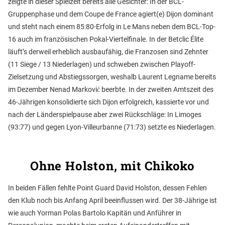
zeigte in dieser Spielzeit bereits alle Gesichter: In der BCL-
Gruppenphase und dem Coupe de France agiert(e) Dijon dominant
und steht nach einem 85:80-Erfolg in Le Mans neben dem BCL-Top-
16 auch im französischen Pokal-Viertelfinale. In der Betclic Élite
läuft’s derweil erheblich ausbaufähig, die Franzosen sind Zehnter
(11 Siege / 13 Niederlagen) und schweben zwischen Playoff-
Zielsetzung und Abstiegssorgen, weshalb Laurent Legname bereits
im Dezember Nenad Marković beerbte. In der zweiten Amtszeit des
46-Jährigen konsolidierte sich Dijon erfolgreich, kassierte vor und
nach der Länderspielpause aber zwei Rückschläge: In Limoges
(93:77) und gegen Lyon-Villeurbanne (71:73) setzte es Niederlagen.
Ohne Holston, mit Chikoko
In beiden Fällen fehlte Point Guard David Holston, dessen Fehlen
den Klub noch bis Anfang April beeinflussen wird. Der 38-Jährige ist
wie auch Yorman Polas Bartolo Kapitän und Anführer in