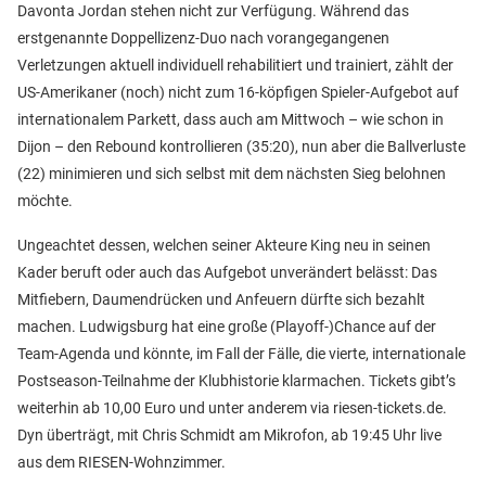
Davonta Jordan stehen nicht zur Verfügung. Während das
erstgenannte Doppellizenz-Duo nach vorangegangenen
Verletzungen aktuell individuell rehabilitiert und trainiert, zählt der
US-Amerikaner (noch) nicht zum 16-köpfigen Spieler-Aufgebot auf
internationalem Parkett, dass auch am Mittwoch – wie schon in
Dijon – den Rebound kontrollieren (35:20), nun aber die Ballverluste
(22) minimieren und sich selbst mit dem nächsten Sieg belohnen
möchte.
Ungeachtet dessen, welchen seiner Akteure King neu in seinen
Kader beruft oder auch das Aufgebot unverändert belässt: Das
Mitfiebern, Daumendrücken und Anfeuern dürfte sich bezahlt
machen. Ludwigsburg hat eine große (Playoff-)Chance auf der
Team-Agenda und könnte, im Fall der Fälle, die vierte, internationale
Postseason-Teilnahme der Klubhistorie klarmachen. Tickets gibt’s
weiterhin ab 10,00 Euro und unter anderem via riesen-tickets.de.
Dyn überträgt, mit Chris Schmidt am Mikrofon, ab 19:45 Uhr live
aus dem RIESEN-Wohnzimmer.