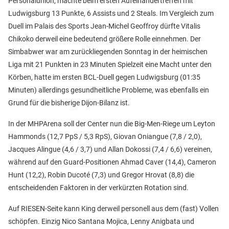
Personalunion, machte beim ersten Aufeinandertreffen mit
Ludwigsburg 13 Punkte, 6 Assists und 2 Steals. Im Vergleich zum
Duell im
Palais des Sports Jean-Michel Geoffroy dürfte Vitalis
Chikoko derweil eine bedeutend größere Rolle einnehmen. Der
Simbabwer war am zurückliegenden Sonntag in der heimischen
Liga mit 21 Punkten in 23 Minuten Spielzeit eine Macht unter den
Körben, hatte im ersten BCL-Duell gegen Ludwigsburg (01:35
Minuten) allerdings gesundheitliche Probleme, was ebenfalls ein
Grund für die bisherige Dijon-Bilanz ist.
In der MHPArena soll der Center nun die Big-Men-Riege um Leyton
Hammonds (12,7 PpS / 5,3 RpS), Giovan Oniangue (7,8 / 2,0),
Jacques Alingue (4,6 / 3,7) und Allan Dokossi (7,4 / 6,6) vereinen,
während auf den Guard-Positionen Ahmad Caver (14,4), Cameron
Hunt (12,2), Robin Ducoté (7,3) und Gregor Hrovat (8,8) die
entscheidenden Faktoren in der verkürzten Rotation sind.
Auf RIESEN-Seite kann King derweil personell aus dem (fast) Vollen
schöpfen. Einzig Nico Santana Mojica, Lenny Anigbata und