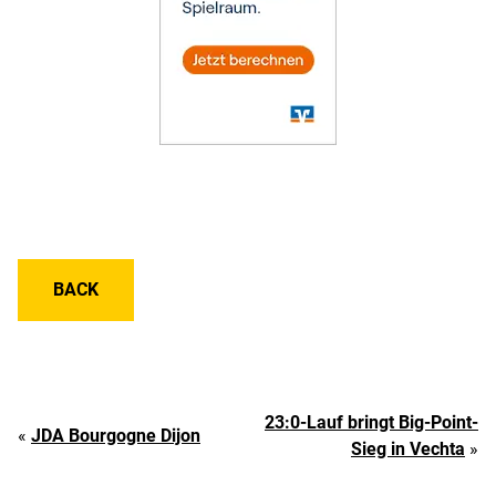
BACK
23:0-Lauf bringt Big-Point-
«
JDA Bourgogne Dijon
Sieg in Vechta
»