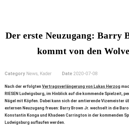
Der erste Neuzugang: Barry 
kommt von den Wolve
Category
News, Kader
Date
2020-07-08
Nach der erfolgten
Vertragsverlängerung von Lukas Herzog
mac
RIESEN Ludwigsburg, im Hinblick auf die kommende Spielzeit, per
Nägel mit Köpfen. Dabei kann sich der amtierende Vizemeister ü
externen Neuzugang freuen: Barry Brown Jr. wechselt in die Bar
Konstantin Konga und Khadeen Carrington in der kommenden Spie
Ludwigsburg auflaufen werden.