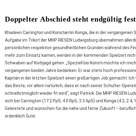
Doppelter Abschied steht endgültig fes
Khadeen Carrington und Konstantin Konga, die in der vergangenen 
Aufgabe im Trikot der MHP RIESEN Ludwigsburg übernahmen allerd
persönlichen respektive gesundheitlichen Gründen während des Fina
mehr zum Einsatz kamen, werden in der kommenden Spielzeit nicht
Schwaben auf Korbjagd gehen. „Speziell bei Konsti möchte ich mich 
vergangenen beiden Jahre bedanken. Er war stets hoch professionel
Kapitän in der letzten Spielzeit einen großartigen Job gemacht. Ic
das Beste, vor allem natürlich, dass er nach seiner Schulter-Operat
schnellstmöglich wieder fit wird“, sagt Patrick. Die MHP RIESEN L
sich bei Carrington (17.2 PpS, 4.0 RpS, 3.3 ApS) und Konga (4.2, 2.4, 1
Geleistete und wünschen für die nahe und ferne Zukunft – beruflich 
erdenklich Gute.