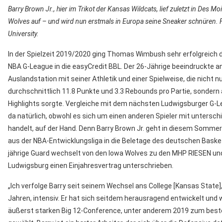
Barry Brown Jr., hier im Trikot der Kansas Wildcats, lief zuletzt in Des Mo
Wolves auf – und wird nun erstmals in Europa seine Sneaker schnüren. 
University.
In der Spielzeit 2019/2020 ging Thomas Wimbush sehr erfolgreich 
NBA G-League in die easyCredit BBL. Der 26-Jährige beeindruckte a
Auslandstation mit seiner Athletik und einer Spielweise, die nicht nu
durchschnittlich 11.8 Punkte und 3.3 Rebounds pro Partie, sondern
Highlights sorgte. Vergleiche mit dem nächsten Ludwigsburger G-L
da natürlich, obwohl es sich um einen anderen Spieler mit untersch
handelt, auf der Hand. Denn Barry Brown Jr. geht in diesem Somme
aus der NBA-Entwicklungsliga in die Beletage des deutschen Basket
jährige Guard wechselt von den Iowa Wolves zu den MHP RIESEN und
Ludwigsburg einen Einjahresvertrag unterschrieben.
„Ich verfolge Barry seit seinem Wechsel ans College [Kansas State],
Jahren, intensiv. Er hat sich seitdem herausragend entwickelt und w
äußerst starken Big 12-Conference, unter anderem 2019 zum beste