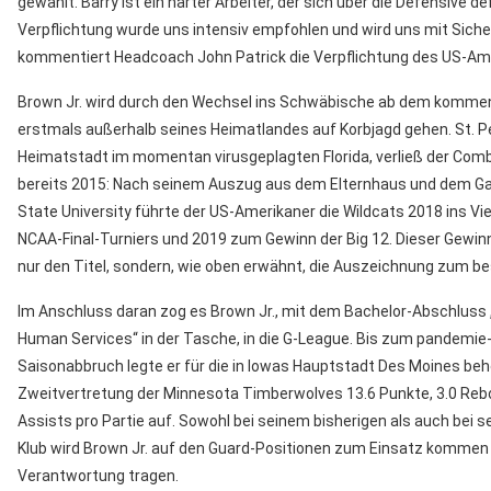
gewählt. Barry ist ein harter Arbeiter, der sich über die Defensive def
Verpflichtung wurde uns intensiv empfohlen und wird uns mit Sicher
kommentiert Headcoach John Patrick die Verpflichtung des US-Am
Brown Jr. wird durch den Wechsel ins Schwäbische ab dem komme
erstmals außerhalb seines Heimatlandes auf Korbjagd gehen. St. P
Heimatstadt im momentan virusgeplagten Florida, verließ der Comb
bereits 2015: Nach seinem Auszug aus dem Elternhaus und dem Ga
State University führte der US-Amerikaner die Wildcats 2018 ins Vie
NCAA-Final-Turniers und 2019 zum Gewinn der Big 12. Dieser Gewin
nur den Titel, sondern, wie oben erwähnt, die Auszeichnung zum bes
Im Anschluss daran zog es Brown Jr., mit dem Bachelor-Abschluss 
Human Services“ in der Tasche, in die G-League. Bis zum pandemie
Saisonabbruch legte er für die in Iowas Hauptstadt Des Moines be
Zweitvertretung der Minnesota Timberwolves 13.6 Punkte, 3.0 Reb
Assists pro Partie auf. Sowohl bei seinem bisherigen als auch bei 
Klub wird Brown Jr. auf den Guard-Positionen zum Einsatz kommen
Verantwortung tragen.