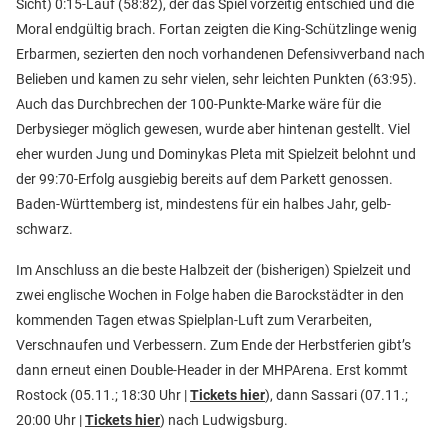
Sicht) 0:15-Lauf (58:82), der das Spiel vorzeitig entschied und die
Moral endgültig brach. Fortan zeigten die King-Schützlinge wenig
Erbarmen, sezierten den noch vorhandenen Defensivverband nach
Belieben und kamen zu sehr vielen, sehr leichten Punkten (63:95).
Auch das Durchbrechen der 100-Punkte-Marke wäre für die
Derbysieger möglich gewesen, wurde aber hintenan gestellt. Viel
eher wurden Jung und Dominykas Pleta mit Spielzeit belohnt und
der 99:70-Erfolg ausgiebig bereits auf dem Parkett genossen.
Baden-Württemberg ist, mindestens für ein halbes Jahr, gelb-
schwarz.
Im Anschluss an die beste Halbzeit der (bisherigen) Spielzeit und
zwei englische Wochen in Folge haben die Barockstädter in den
kommenden Tagen etwas Spielplan-Luft zum Verarbeiten,
Verschnaufen und Verbessern. Zum Ende der Herbstferien gibt’s
dann erneut einen Double-Header in der MHPArena. Erst kommt
Rostock (05.11.; 18:30 Uhr |
Tickets hier
), dann Sassari (07.11.;
20:00 Uhr |
Tickets hier
) nach Ludwigsburg.