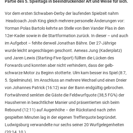
Partie des 5. Spieltags in beeindruckender Art und Weise für sich.
Vor dem ersten Schwaben-Derby der laufenden Spielzeit nahm
Headcoach Josh King gleich mehrere personelle Änderungen vor:
Yorman Polas Bartolo kehrte an Stelle von Ben Vander Plas in den
12er-Kader sowie in die Startformation zurück. In dieser – und auch
im Aufgebot – fehlte derweil Jonathan Bähre. Der 27-Jährige
wurde leicht angeschlagen geschont. Aeneas Jung (Kaderplatz)
und Jaren Lewis (Starting-Five-Sport) füllten die Lücken des
Forwards und konnten aber nicht verhindern, dass der gelb-
schwarze Motor zu Beginn stotterte. Ulm kam besser ins Spiel (8:7,
5. Spielminute). Im Anschluss an mehrere Wechsel und einen Dreier
von Johannes Patrick (16:12) war der Bann endgültig gebrochen.
Fortwährend senkten die Gäste die Feldwurfquote (38,5 FG%) der
Hausherren in beachtlicher Manier und präsentierten sich beim
Rebound (12:11) auf Augenhöhe – der Rückstand nach zehn
gespielten Minuten lag in der eigenen Trefferquote begründet.
Ludwigsburg verwandelte nur sechs seiner 20 Wurfgelegenheiten
(20:14, 10.).