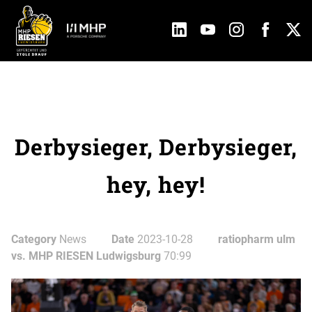
Derbysieger, Derbysieger,
hey, hey!
Category
News
Date
2023-10-28
ratiopharm ulm
vs. MHP RIESEN Ludwigsburg
70:99