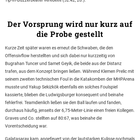
Tip-In-Buzzerbeater veredelte (52:42, 20.).
Der Vorsprung wird nur kurz auf
die Probe gestellt
Kurze Zeit später waren es erneut die Schwaben, die den
Offensivflow herstellten und sich dabei nur kurzzeitig von
Bugrahan Tuncer und Samet Geyik, die beide aus der Distanz
trafen, aus dem Konzept bringen ließen. Während Klemen Prelic mit
seinem zweiten technischen Foul in die Katakomben der MHPArena
musste und Yakup Sekizkök ebenfalls ein solches Foulspiel
kassierte, blieben die Ludwigsburger konsequent und beinahe
fehlerfrei. Teamdienlich ließen sie den Ball laufen und fanden,
durchaus häufig, jenseits der 6,75-Meter-Linie einen freien Kollegen.
Graves und Co. stellten auf 80:67, was beinahe die
Vorentscheidung war.
Galatasaray kam, angefeuert von der lautstarken Kulisse nochmals