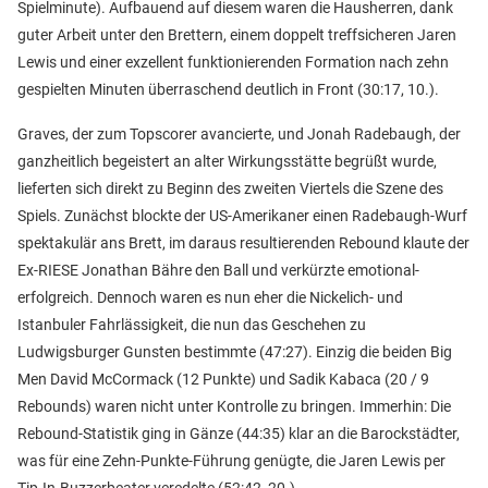
Spielminute). Aufbauend auf diesem waren die Hausherren, dank
guter Arbeit unter den Brettern, einem doppelt treffsicheren Jaren
Lewis und einer exzellent funktionierenden Formation nach zehn
gespielten Minuten überraschend deutlich in Front (30:17, 10.).
Graves, der zum Topscorer avancierte, und Jonah Radebaugh, der
ganzheitlich begeistert an alter Wirkungsstätte begrüßt wurde,
lieferten sich direkt zu Beginn des zweiten Viertels die Szene des
Spiels. Zunächst blockte der US-Amerikaner einen Radebaugh-Wurf
spektakulär ans Brett, im daraus resultierenden Rebound klaute der
Ex-RIESE Jonathan Bähre den Ball und verkürzte emotional-
erfolgreich. Dennoch waren es nun eher die Nickelich- und
Istanbuler Fahrlässigkeit, die nun das Geschehen zu
Ludwigsburger Gunsten bestimmte (47:27). Einzig die beiden Big
Men David McCormack (12 Punkte) und Sadik Kabaca (20 / 9
Rebounds) waren nicht unter Kontrolle zu bringen. Immerhin: Die
Rebound-Statistik ging in Gänze (44:35) klar an die Barockstädter,
was für eine Zehn-Punkte-Führung genügte, die Jaren Lewis per