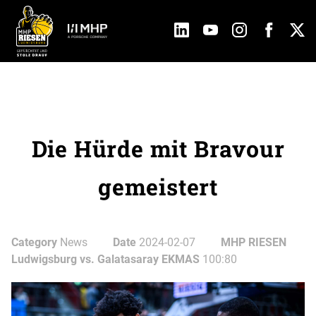
Die Hürde mit Bravour
gemeistert
Category
News
Date
2024-02-07
MHP RIESEN
Ludwigsburg vs. Galatasaray EKMAS
100:80