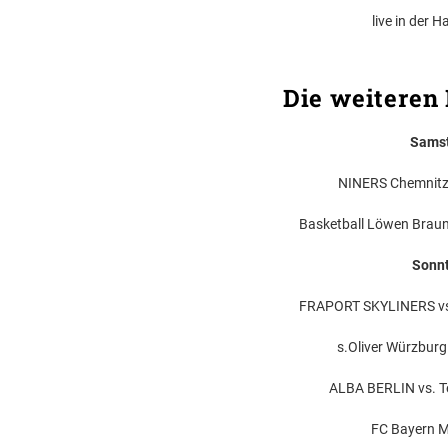
live in der H
Die weiteren 
Samst
NINERS Chemnitz 
Basketball Löwen Braun
Sonnt
FRAPORT SKYLINERS vs.
s.Oliver Würzburg
ALBA BERLIN vs. T
FC Bayern M