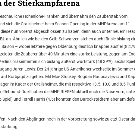
n der Stierkampfarena
 beschauliche Hohenlohe-Franken und übernahm den Zauberstab vom
nd sich die Crailsheimer beim Season Opening in der MHPArena am 11.
e diese nun vorerst abgeschlossen zu haben, denn auch unter neuem He
L an. Ähnlich wie bei den Gelb-Schwarzen stehen auch für sie bislang ei
Saison – wobei letztere gegen Oldenburg deutlich knapper ausfiel (82:79
eigten die Zauberer über 40 Minuten eine starke Leistung, zogen am En
rlins präsentierten sich bislang äußerst wurfstark (48 3P%), sechs Spiel
Neuzugang Jaren Lewis: Der 24-jährige US-Amerikaner wechselte im Sommer
 auf Korbjagd zu gehen. Mit Moe Stuckey, Bogdan Radosavljevic und Kap
ger im Kader der Crailsheimer, die mit respektive 13.5, 10.0 und 8.5 Pun
Im Rebound-Duell haben die MHP RIESEN aktuell noch die Nase vorn, unte
Spiel) und Terrell Harris (4.5) könnten den Barockstädtern aber am def
fen. Nach den Abgängen noch in der Vorbereitung sowie zuletzt Oscar da
rstärkung.