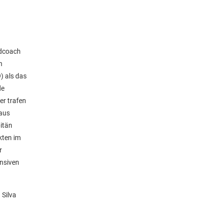
adcoach
n
) als das
de
er trafen
 aus
itän
kten im
r
ensiven
 Silva