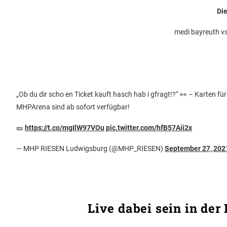
Die
medi bayreuth v
„Ob du dir scho en Ticket kauft hasch hab i gfragt!?“ 👀 – Karten fü
MHPArena sind ab sofort verfügbar!
🎫
https://t.co/mgIlW97VOu
pic.twitter.com/hfB57Aii2x
— MHP RIESEN Ludwigsburg (@MHP_RIESEN)
September 27, 202
Live dabei sein in de