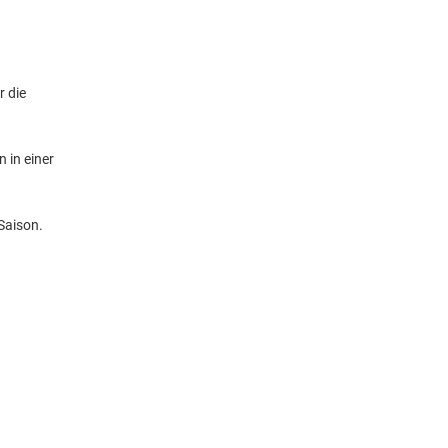
r die
 in einer
 Saison.