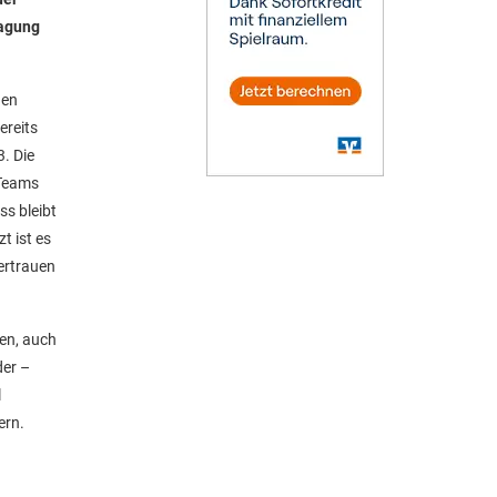
ragung
gen
ereits
. Die
 Teams
ss bleibt
t ist es
ertrauen
en, auch
der –
l
ern.