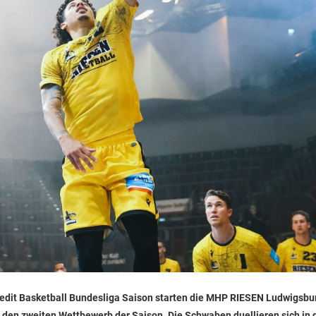
Credit Basketball Bundesliga Saison starten die MHP RIESEN Ludwigsb
den zweiten Wettbewerb der Saison. Die Schwaben duellieren sich in 