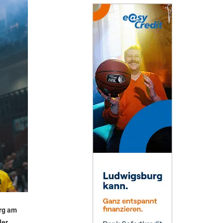
urg am
der