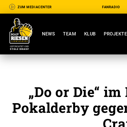
ZUM MEDIACENTER
FANRADIO
NEWS
TEAM
KLUB
PROJEKT
„Do or Die“ i
Pokalderby gege
Cra