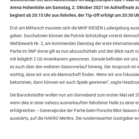
Arena Hohenlohe am Samstag, 2. Oktober 2021 im Achtelfinale z
beginnt ab 20:15 Uhr aus Ilshofen, der Tip-Off erfolgt um 20:30 Uh
Erst am Mittwoch mussten sich die MHP RIESEN Ludwigsburg auswär
geben. Durchatmen können die Patrick-Schützlinge vorerst dennoc
Wettbewerb Nr. 2, am kommenden Dienstag der erste internationale 
Partie im SNP dome gilt es nun abzuschütteln und den Blick nach vo
mit lediglich 2 US-Amerikanern gewonnen. Gerade befinden wir uns i
es auch über den weiteren Saisonverlauf hinweg. Der Anspruch ist wei
wichtig, dass wir uns als Mannschaft finden. Wenn wir uns fokuss
bekommen, dann können wir auch Spiele gewinnen“, sagte Headcoa
Die Barockstädter wollen nun am Sonnabend zum ersten Mal seit 20
wenn dies in einer nahezu ausverkauften Ilshofener Halle zu ein
erfolgreichen – Generalprobe der Partie beim Porsche BBA Season
auswärts, auf die HAKRO Merlins. Die runderneuerten Gastgeber wol