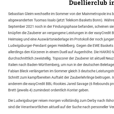
Duellierclub i
Sebastian Gleim wechselte im Sommer von der Mainmetropole ins
abgewanderten Tuomas Iisalo (jetzt Telekom Baskets Bonn). Währe
September 2021 noch in der Findungsphase befanden, scheinen si
knüpfen die Zauberer an vergangene Leistungen in der easyCredit BB
Heimsieg und eine Auswärtsniederlage im Protokoll der noch jungen 
Ludwigsburger-Pendant gegen Heidelberg. Gegen die EWE Baskets z
allerdings den Kürzeren in einem Duell auf Augenhöhe. Die HAKRO Me
durchschnittlich zweistellig. Topscorer der Zauberer ist aktuell 
Italien nach Baden-Württemberg, um nun in der deutschen Beletage
Fabian Bleck verlängerten im Sommer gleich 3 deutsche Leistungsträ
Schnitt zum kampfbereiten Auftakt der Zauberlehrlinge beitrugen. 
anderem die easyCredit BBL-Rookies Jared Savage (6 Rebounds pro 
Brett (jeweils 4) zumindest ordentlich Konter geben.
Die Ludwigsburger reisen morgen vollständig zum Derby nach Ilsho
sind die Verantwortlichen aktuell auf der Suche nach personeller Ve