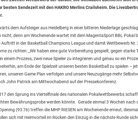
ur besten Sendezeit mit den HAKRO Merlins Crailsheim. Die Liveübert
r.
ts dem Aufsteiger aus Heidelberg in einer bitteren Niederlage geschla
h nicht, denn am Wochenende wartet mit dem MagentaSport BBL Pokal b
Auftritt in der Basketball Champions League und damit Wettbewerb Nr. 3
rne zu richten: „Wir haben eine gute Vorbereitung gespielt, gegen starke
n einem Prozess, zwei neue Spieler zu integrieren und genau so ein Proze
terhin, am Ende der Spielzeit unseren besten Basketball zu spielen – jetz
ieren, unseren Game Plan verfolgen und unsere Neuzugänge mehr Selbstv
ch John Patrick am Mittwochabend auf der Pressekonferenz.
17 den Sprung ins Viertelfinale des nationalen Pokalwettbewerbs schaff
er echten Bewährungsprobe werden könnte. Gerade einmal 3 Wochen nach 
 Opening (93:76) treffen die MHP RIESEN am Wochenende erneut, diesma
len sich mit Heimvorteil im Rücken den Einzug in die nächste Runde sich