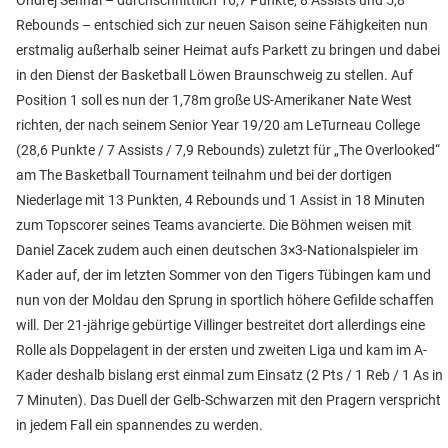
Ondrej Sehnal – durchschnittlich 16,7 Punkte, 8 Assists und 5,8
Rebounds – entschied sich zur neuen Saison seine Fähigkeiten nun
erstmalig außerhalb seiner Heimat aufs Parkett zu bringen und dabei
in den Dienst der Basketball Löwen Braunschweig zu stellen. Auf
Position 1 soll es nun der 1,78m große US-Amerikaner Nate West
richten, der nach seinem Senior Year 19/20 am LeTurneau College
(28,6 Punkte / 7 Assists / 7,9 Rebounds) zuletzt für „The Overlooked“
am The Basketball Tournament teilnahm und bei der dortigen
Niederlage mit 13 Punkten, 4 Rebounds und 1 Assist in 18 Minuten
zum Topscorer seines Teams avancierte. Die Böhmen weisen mit
Daniel Zacek zudem auch einen deutschen 3×3-Nationalspieler im
Kader auf, der im letzten Sommer von den Tigers Tübingen kam und
nun von der Moldau den Sprung in sportlich höhere Gefilde schaffen
will. Der 21-jährige gebürtige Villinger bestreitet dort allerdings eine
Rolle als Doppelagent in der ersten und zweiten Liga und kam im A-
Kader deshalb bislang erst einmal zum Einsatz (2 Pts / 1 Reb / 1 As in
7 Minuten). Das Duell der Gelb-Schwarzen mit den Pragern verspricht
in jedem Fall ein spannendes zu werden.