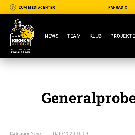
ZUM MEDIACENTER
FANRADIO
NEWS
TEAM
KLUB
PROJEKT
Generalprob
Category
News
Date
2020-10-08