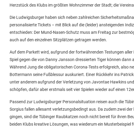
Herzstück des Klubs im größten Wohnzimmer der Stadt; die Verei
Die Ludwigsburger haben sich neben zahlreichen Sicherheitsmaßn
personalisierte Tickets – mit Blick auf die (leider) ansteigenden In
entschieden: Der Mund-Nasen-Schutz muss am Freitag zur bestmöglich
auch auf den einzelnen Sitzplätzen getragen werden.
Auf dem Parkett wird, aufgrund der fortwährenden Testungen aller 
Spiel gegen die von Danny Jansson dressierten Tiger können dan
Während Jung die obligatorischen Corona-Tests erfolgreich, also ne
Bottermann seine Fußblessur auskuriert. Einer Rückkehr ins Patri
unter anderem aufgrund der Verletzung von Javontae Hawkins und
schöpfen, dafür aber erstmals seit vier Spielen wieder auf einen 12e
Passend zur Ludwigsburger Personalsituation reisen auch die Tübing
Sorgius fallen allesamt verletzungsbedingt aus. Da zudem zwei der 
gingen, sind die Tübinger Raubkatzen noch nicht bereit für ihren B
beiden Klubs kreative Lösungen, was wiederum ein Musterbeispiel für 