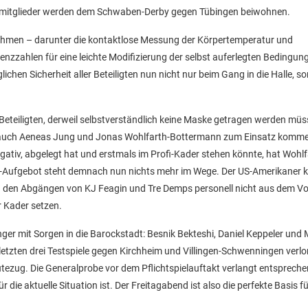
nsmitglieder werden dem Schwaben-Derby gegen Tübingen beiwohnen.
ahmen – darunter die kontaktlose Messung der Körpertemperatur und
dizenzzahlen für eine leichte Modifizierung der selbst auferlegten Bedingun
en Sicherheit aller Beteiligten nun nicht nur beim Gang in die Halle, s
Beteiligten, derweil selbstverständlich keine Maske getragen werden müs
n auch Aeneas Jung und Jonas Wohlfarth-Bottermann zum Einsatz komm
gativ, abgelegt hat und erstmals im Profi-Kader stehen könnte, hat Wohlf
ck-Aufgebot steht demnach nun nichts mehr im Wege. Der US-Amerikaner 
 den Abgängen von KJ Feagin und Tre Demps personell nicht aus dem Vo
r Kader setzen.
er mit Sorgen in die Barockstadt: Besnik Bekteshi, Daniel Keppeler und 
letzten drei Testspiele gegen Kirchheim und Villingen-Schwenningen verlo
eutezug. Die Generalprobe vor dem Pflichtspielauftakt verlangt entsprech
die aktuelle Situation ist. Der Freitagabend ist also die perfekte Basis f