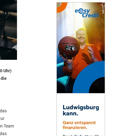
0 Uhr)
 die
.
 das
zur
ein Team
 das