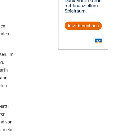
gen
ondern
sen. Im
en.
arth-
kann
llen
Matti
ren
end von
ür mehr.