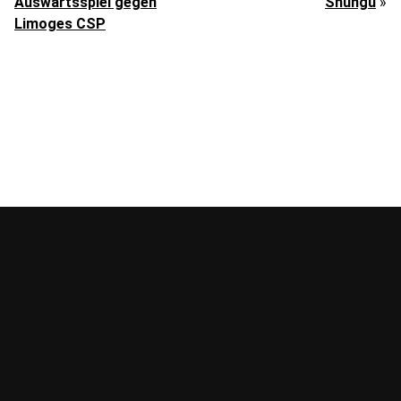
Auswärtsspiel gegen
Shungu
»
Limoges CSP