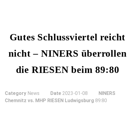
Gutes Schlussviertel reicht
nicht – NINERS überrollen
die RIESEN beim 89:80
Category
News
Date
2023-01-08
NINERS
Chemnitz vs. MHP RIESEN Ludwigsburg
89:80