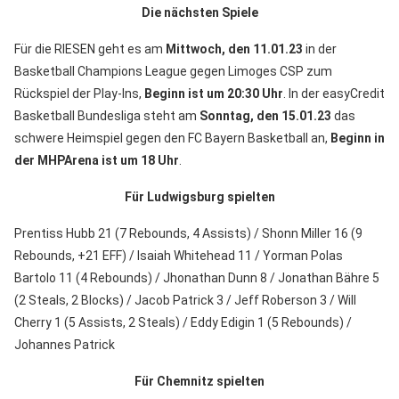
Die nächsten Spiele
Für die RIESEN geht es am
Mittwoch, den
11.01.23
in der
Basketball Champions League gegen Limoges CSP zum
Rückspiel der Play-Ins,
Beginn ist um 20:30 Uhr
. In der easyCredit
Basketball Bundesliga steht am
Sonntag, den
15.01.23
das
schwere Heimspiel gegen den FC Bayern Basketball an,
Beginn in
der MHPArena ist um 18 Uhr
.
Für Ludwigsburg spielten
Prentiss Hubb 21 (7 Rebounds, 4 Assists) / Shonn Miller 16 (9
Rebounds, +21 EFF) / Isaiah Whitehead 11 / Yorman Polas
Bartolo 11 (4 Rebounds) / Jhonathan Dunn 8 / Jonathan Bähre 5
(2 Steals, 2 Blocks) / Jacob Patrick 3 / Jeff Roberson 3 / Will
Cherry 1 (5 Assists, 2 Steals) / Eddy Edigin 1 (5 Rebounds) /
Johannes Patrick
Für Chemnitz spielten