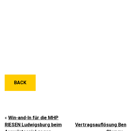
BACK
«
Win-and-In für die MHP
RIESEN Ludwigsburg beim
Vertragsauflösung Ben