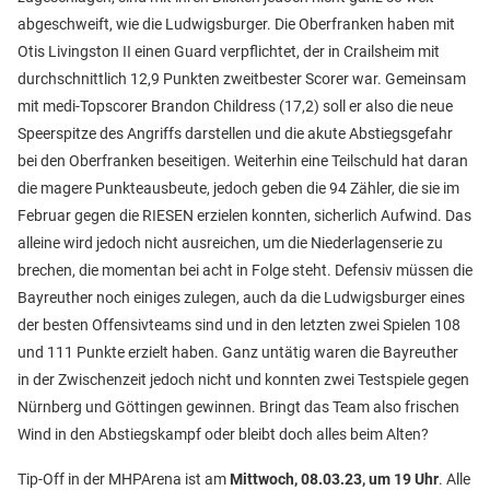
abgeschweift, wie die Ludwigsburger. Die Oberfranken haben mit
Otis Livingston II einen Guard verpflichtet, der in Crailsheim mit
durchschnittlich 12,9 Punkten zweitbester Scorer war. Gemeinsam
mit medi-Topscorer Brandon Childress (17,2) soll er also die neue
Speerspitze des Angriffs darstellen und die akute Abstiegsgefahr
bei den Oberfranken beseitigen. Weiterhin eine Teilschuld hat daran
die magere Punkteausbeute, jedoch geben die 94 Zähler, die sie im
Februar gegen die RIESEN erzielen konnten, sicherlich Aufwind. Das
alleine wird jedoch nicht ausreichen, um die Niederlagenserie zu
brechen, die momentan bei acht in Folge steht. Defensiv müssen die
Bayreuther noch einiges zulegen, auch da die Ludwigsburger eines
der besten Offensivteams sind und in den letzten zwei Spielen 108
und 111 Punkte erzielt haben. Ganz untätig waren die Bayreuther
in der Zwischenzeit jedoch nicht und konnten zwei Testspiele gegen
Nürnberg und Göttingen gewinnen. Bringt das Team also frischen
Wind in den Abstiegskampf oder bleibt doch alles beim Alten?
Tip-Off in der MHPArena ist am
Mittwoch, 08.03.23, um 19 Uhr
. Alle