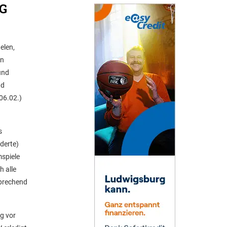
SG
elen,
en
und
nd
06.02.)
s
derte)
mspiele
h alle
sprechend
ng vor