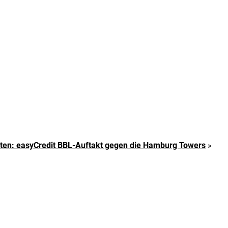
ten: easyCredit BBL-Auftakt gegen die Hamburg Towers
»