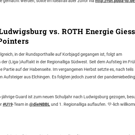
 gemacht werden, sollte im Idealfall aber zuvor via
http://rsh.pbba-lb.de
 Ludwigsburg vs. ROTH Energie Gies
Pointers
reich, in der Rundsporthalle auf Korbjagd gegangen ist, folgt am
er (Liga-)Auftakt in der Regionalliga Südwest. Seit dem Aufstieg im Frü
 Partie auf der Habenseite. Im vergangenen Herbst setzte es, nach teils
n Aufsteiger aus Elchingen. Es folgten jedoch zuerst der pandemiebedin
-jährige Guard ist zum neuen Schuljahr nach Ludwigsburg gezogen, bes
er
#U19
-Team in
@dieNBBL
und 1. Regionalliga auflaufen. 💛-lich willko