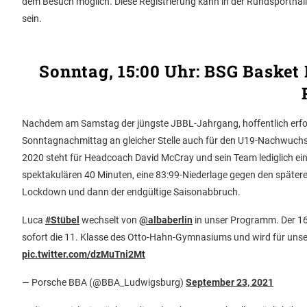
dem Besuch möglich. Diese Registrierung kann in der Rundsporthalle
sein.
Sonntag, 15:00 Uhr: BSG Basket
Nachdem am Samstag der jüngste JBBL-Jahrgang, hoffentlich erfolg
Sonntagnachmittag an gleicher Stelle auch für den U19-Nachwuchs d
2020 steht für Headcoach David McCray und sein Team lediglich eine
spektakulären 40 Minuten, eine 83:99-Niederlage gegen den spätere
Lockdown und dann der endgültige Saisonabbruch.
Luca
#Stübel
wechselt von
@albaberlin
in unser Programm. Der 16
sofort die 11. Klasse des Otto-Hahn-Gymnasiums und wird für uns
pic.twitter.com/dzMuTni2Mt
— Porsche BBA (@BBA_Ludwigsburg)
September 23, 2021