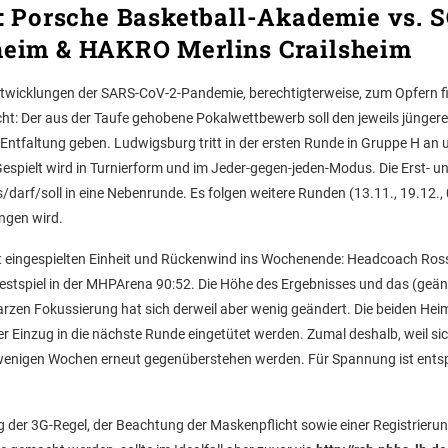
r: Porsche Basketball-Akademie vs. 
hheim & HAKRO Merlins Crailsheim
twicklungen der SARS-CoV-2-Pandemie, berechtigterweise, zum Opfern fi
: Der aus der Taufe gehobene Pokalwettbewerb soll den jeweils jünger
ntfaltung geben. Ludwigsburg tritt in der ersten Runde in Gruppe H an 
pielt wird in Turnierform und im Jeder-gegen-jeden-Modus. Die Erst- u
/darf/soll in eine Nebenrunde. Es folgen weitere Runden (13.11., 19.12., 
ngen wird.
mt eingespielten Einheit und Rückenwind ins Wochenende: Headcoach Ros
Testspiel in der MHPArena 90:52. Die Höhe des Ergebnisses und das (geän
rzen Fokussierung hat sich derweil aber wenig geändert. Die beiden Hei
der Einzug in die nächste Runde eingetütet werden. Zumal deshalb, weil sic
n wenigen Wochen erneut gegenüberstehen werden. Für Spannung ist ent
ung der 3G-Regel, der Beachtung der Maskenpflicht sowie einer Registrieru