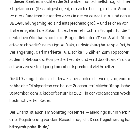
In dieser Spielzeit möchten die Schwaben nun schnellstmöglich ihre
ist gekommen (lies: aufgestiegen), um zu bleiben – gleich am Sonnt
Pointers fungieren hinter den 46ers in der easyCredit BBL und den 
BBL-Gründungsmitglied sind entsprechend groß – und reichen von P
Ersterem gehört die Zukunft, Letzterer lief noch im Frühjahr für di
deutschen Oberhaus auch drei Etagen tiefer dem Team Stabilität un
erfolgreich verlief: Beim Liga-Auftakt, Ludwigsburg hatte spielfre
Verlängerung. Carl markierte 19, Lischka 15 Zähler. Zum Topscorer a
zudem 9 Rebounds. Komplettiert wurde und wird das Guard-Trio durch
schwarzen Verteidigung kommt entsprechend viel Arbeit zu.
Die U19-Jungs haben sich derweil aber auch nicht wenig vorgenom
zahlreiche Erfolgserlebnisse bei der Zuschauerrückkehr für optis
September, dem ‚Oktoberfestturnier 2021‘ in der vergangenen Woche 
hochmotivierten Kader.
Der Eintritt ist auch am Sonntag kostenfrei – allerdings nur in Ver
einer Registrierung vor dem Besuch möglich. Diese Registrierung ka
http://rsh.pbba-lb.de/