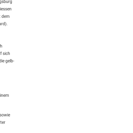
igsburg
Giessen
it dem
ard).
ch
f sich
ie gelb-
d
einem
 sowie
ter