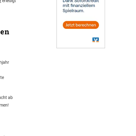
/
erledigt
sen
hjahr
gte
ucht ab
mmen!