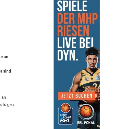
ie an
r sind
n an
s folgen,