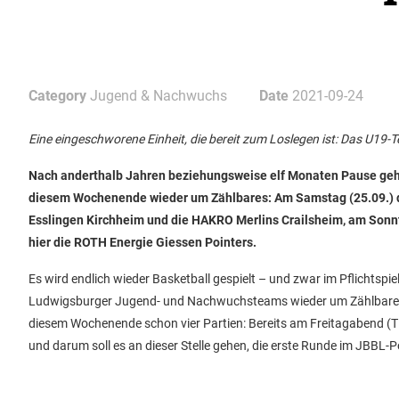
Category
Jugend & Nachwuchs
Date
2021-09-24
Eine eingeschworene Einheit, die bereit zum Loslegen ist: Das U19-Te
Nach anderthalb Jahren beziehungsweise elf Monaten Pause geh
diesem Wochenende wieder um Zählbares: Am Samstag (25.09.) d
Esslingen Kirchheim und die HAKRO Merlins Crailsheim, am Sonnta
hier die ROTH Energie Giessen Pointers.
Es wird endlich wieder Basketball gespielt – und zwar im Pflichtspi
Ludwigsburger Jugend- und Nachwuchsteams wieder um Zählbares. 
diesem Wochenende schon vier Partien: Bereits am Freitagabend (Tip
und darum soll es an dieser Stelle gehen, die erste Runde im JBBL