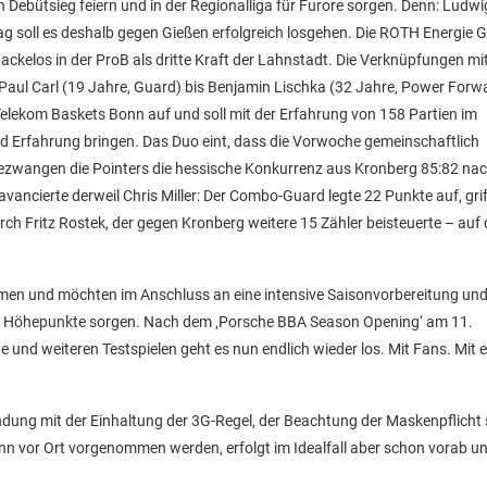
n Debütsieg feiern und in der Regionalliga für Furore sorgen. Denn: Ludw
ag soll es deshalb gegen Gießen erfolgreich losgehen. Die ROTH Energie 
Rackelos in der ProB als dritte Kraft der Lahnstadt. Die Verknüpfungen m
aul Carl (19 Jahre, Guard) bis Benjamin Lischka (32 Jahre, Power Forw
e Telekom Baskets Bonn auf und soll mit der Erfahrung von 158 Partien im
d Erfahrung bringen. Das Duo eint, dass die Vorwoche gemeinschaftlich
i, bezwangen die Pointers die hessische Konkurrenz aus Kronberg 85:82 na
vancierte derweil Chris Miller: Der Combo-Guard legte 22 Punkte auf, grif
 Fritz Rostek, der gegen Kronberg weitere 15 Zähler beisteuerte – auf d
men und möchten im Anschluss an eine intensive Saisonvorbereitung un
che Höhepunkte sorgen. Nach dem ‚Porsche BBA Season Opening‘ am 11.
und weiteren Testspielen geht es nun endlich wieder los. Mit Fans. Mit 
bindung mit der Einhaltung der 3G-Regel, der Beachtung der Maskenpflicht
nn vor Ort vorgenommen werden, erfolgt im Idealfall aber schon vorab un