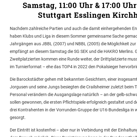
Samstag, 11:00 Uhr & 17:00 Uh
Stuttgart Esslingen Kirc
Nachdem zahlreiche Partien und auch die damit einhergehenden En
haben Klubs und Liga in diesem Sommer gemeinsame Sache gemacht
Jahrgängen aus JBBL (2007) und NBBL (2005) die Möglichkeit zur E
empfängt an diesem Samstag die SG SEK und die HAKRO Merlins. Ges
Zweitplatzierten kommen eine Runde weiter, der Drittplatzierte muss
im Turnierformat – ehe das TOP4 in 2022 den Pokalsieger hervorbri
Die Barockstädter gehen mit bekannten Gesichtern, einer insgesa
Jorgusen und seine Jungs besiegten die Crailsheimer zuletzt beim 
Personal verändern die Ausgangslage natürlich – an der gelb-schwa
sollen gewonnen, die ersten Pflichtspiele erfolgreich gestaltet und 
drei Kontrahenten in der Vorrunden-Gruppe der U16-Bundesliga i
gesorgt.
Der Eintritt ist kostenfrei – aber nur in Verbindung mit der Einhalt