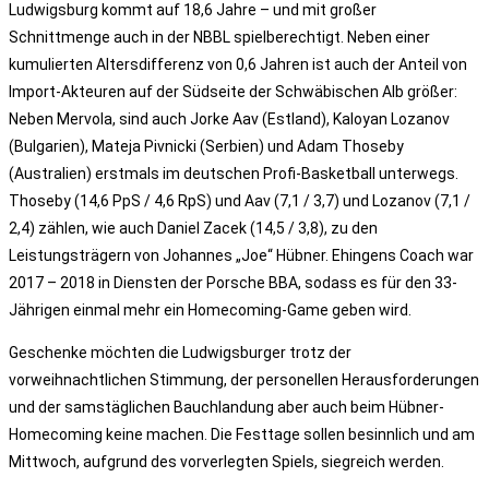
Ludwigsburg kommt auf 18,6 Jahre – und mit großer
Schnittmenge auch in der NBBL spielberechtigt. Neben einer
kumulierten Altersdifferenz von 0,6 Jahren ist auch der Anteil von
Import-Akteuren auf der Südseite der Schwäbischen Alb größer:
Neben Mervola, sind auch Jorke Aav (Estland), Kaloyan Lozanov
(Bulgarien), Mateja Pivnicki (Serbien) und Adam Thoseby
(Australien) erstmals im deutschen Profi-Basketball unterwegs.
Thoseby (14,6 PpS / 4,6 RpS) und Aav (7,1 / 3,7) und Lozanov (7,1 /
2,4) zählen, wie auch Daniel Zacek (14,5 / 3,8), zu den
Leistungsträgern von Johannes „Joe“ Hübner. Ehingens Coach war
2017 – 2018 in Diensten der Porsche BBA, sodass es für den 33-
Jährigen einmal mehr ein Homecoming-Game geben wird.
Geschenke möchten die Ludwigsburger trotz der
vorweihnachtlichen Stimmung, der personellen Herausforderungen
und der samstäglichen Bauchlandung aber auch beim Hübner-
Homecoming keine machen. Die Festtage sollen besinnlich und am
Mittwoch, aufgrund des vorverlegten Spiels, siegreich werden.