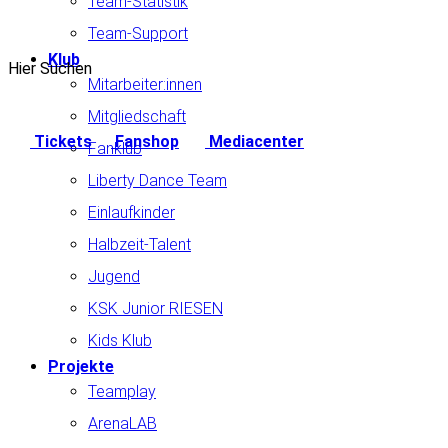
Team-Statistik
Team-Support
Klub
Hier Suchen
Mitarbeiter:innen
Mitgliedschaft
Tickets
Fanshop
Mediacenter
Fanklub
Liberty Dance Team
Einlaufkinder
Halbzeit-Talent
Jugend
KSK Junior RIESEN
Kids Klub
Projekte
Teamplay
ArenaLAB