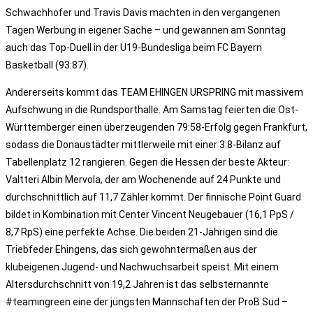
Schwachhofer und Travis Davis machten in den vergangenen
Tagen Werbung in eigener Sache – und gewannen am Sonntag
auch das Top-Duell in der U19-Bundesliga beim FC Bayern
Basketball (93:87).
Andererseits kommt das TEAM EHINGEN URSPRING mit massivem
Aufschwung in die Rundsporthalle. Am Samstag feierten die Ost-
Württemberger einen überzeugenden 79:58-Erfolg gegen Frankfurt,
sodass die Donaustädter mittlerweile mit einer 3:8-Bilanz auf
Tabellenplatz 12 rangieren. Gegen die Hessen der beste Akteur:
Valtteri Albin Mervola, der am Wochenende auf 24 Punkte und
durchschnittlich auf 11,7 Zähler kommt. Der finnische Point Guard
bildet in Kombination mit Center Vincent Neugebauer (16,1 PpS /
8,7 RpS) eine perfekte Achse. Die beiden 21-Jährigen sind die
Triebfeder Ehingens, das sich gewohntermaßen aus der
klubeigenen Jugend- und Nachwuchsarbeit speist. Mit einem
Altersdurchschnitt von 19,2 Jahren ist das selbsternannte
#teamingreen eine der jüngsten Mannschaften der ProB Süd –