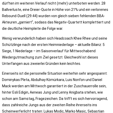
dürften im weiteren Verlauf nicht (mehr) unterboten werden. 28
Ballverluste, eine Dreier-Quote in Höhe von 21% und ein verlorenes
Rebound-Duell (29:44) wurden von gleich sieben fehlenden BBA-
Akteuren „garniert“, sodass das Negativ-Quartett komplettiert und
die deutliche Heimpleite die Folge war.
Wenig verwunderlich haben sich Headcoach Khee Rhee und seine
Schützlinge nach der ersten Heimniederlage – aktuelle Bilanz: 5
Siege, 1 Niederlage – im Saisonverlauf für Mittwochabend
Wiedergutmachung zum Ziel gesetzt. Gleichwohl ist dieses
Unterfangen aus zweierlei Gründen kein leichtes.
Einerseits ist die personelle Situation weiterhin sehr angespannt:
Dominykas Pleta, Abdulhay Kömürkara, Luis Nonfon und Daniel
Mack werden am Mittwoch garantiert in der Zuschauerrolle sein,
hinter Esli Edigin, Aeneas Jung und Lenny Anigbata stehen, wie
schon am Samstag, Fragezeichen. Da trifft es sich hervorragend,
dass zahlreiche Jungs aus der zweiten Reihe ihrerseits ins
Scheinwerferlicht traten: Lukas Modic, Marko Masic, Sebastian