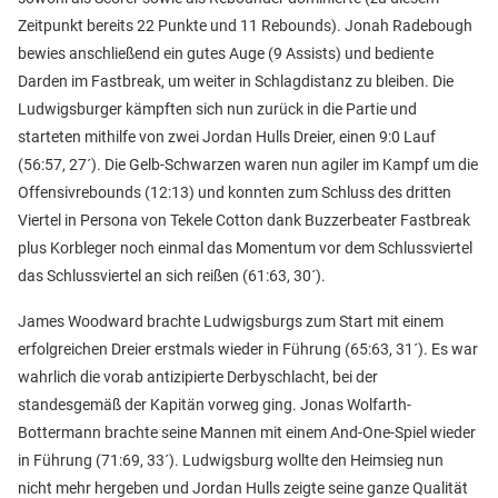
Zeitpunkt bereits 22 Punkte und 11 Rebounds). Jonah Radebough
bewies anschließend ein gutes Auge (9 Assists) und bediente
Darden im Fastbreak, um weiter in Schlagdistanz zu bleiben. Die
Ludwigsburger kämpften sich nun zurück in die Partie und
starteten mithilfe von zwei Jordan Hulls Dreier, einen 9:0 Lauf
(56:57, 27´). Die Gelb-Schwarzen waren nun agiler im Kampf um die
Offensivrebounds (12:13) und konnten zum Schluss des dritten
Viertel in Persona von Tekele Cotton dank Buzzerbeater Fastbreak
plus Korbleger noch einmal das Momentum vor dem Schlussviertel
das Schlussviertel an sich reißen (61:63, 30´).
James Woodward brachte Ludwigsburgs zum Start mit einem
erfolgreichen Dreier erstmals wieder in Führung (65:63, 31´). Es war
wahrlich die vorab antizipierte Derbyschlacht, bei der
standesgemäß der Kapitän vorweg ging. Jonas Wolfarth-
Bottermann brachte seine Mannen mit einem And-One-Spiel wieder
in Führung (71:69, 33´). Ludwigsburg wollte den Heimsieg nun
nicht mehr hergeben und Jordan Hulls zeigte seine ganze Qualität