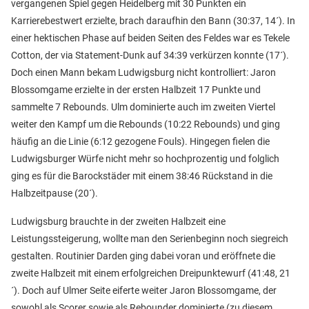
vergangenen Spiel gegen Heidelberg mit 30 Punkten ein
Karrierebestwert erzielte, brach daraufhin den Bann (30:37, 14´). In
einer hektischen Phase auf beiden Seiten des Feldes war es Tekele
Cotton, der via Statement-Dunk auf 34:39 verkürzen konnte (17´).
Doch einen Mann bekam Ludwigsburg nicht kontrolliert: Jaron
Blossomgame erzielte in der ersten Halbzeit 17 Punkte und
sammelte 7 Rebounds. Ulm dominierte auch im zweiten Viertel
weiter den Kampf um die Rebounds (10:22 Rebounds) und ging
häufig an die Linie (6:12 gezogene Fouls). Hingegen fielen die
Ludwigsburger Würfe nicht mehr so hochprozentig und folglich
ging es für die Barockstäder mit einem 38:46 Rückstand in die
Halbzeitpause (20´).
Ludwigsburg brauchte in der zweiten Halbzeit eine
Leistungssteigerung, wollte man den Serienbeginn noch siegreich
gestalten. Routinier Darden ging dabei voran und eröffnete die
zweite Halbzeit mit einem erfolgreichen Dreipunktewurf (41:48, 21
´). Doch auf Ulmer Seite eiferte weiter Jaron Blossomgame, der
sowohl als Scorer sowie als Rebounder dominierte (zu diesem