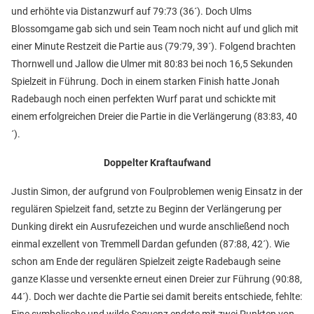
und erhöhte via Distanzwurf auf 79:73 (36´). Doch Ulms
Blossomgame gab sich und sein Team noch nicht auf und glich mit
einer Minute Restzeit die Partie aus (79:79, 39´). Folgend brachten
Thornwell und Jallow die Ulmer mit 80:83 bei noch 16,5 Sekunden
Spielzeit in Führung. Doch in einem starken Finish hatte Jonah
Radebaugh noch einen perfekten Wurf parat und schickte mit
einem erfolgreichen Dreier die Partie in die Verlängerung (83:83, 40
´).
Doppelter Kraftaufwand
Justin Simon, der aufgrund von Foulproblemen wenig Einsatz in der
regulären Spielzeit fand, setzte zu Beginn der Verlängerung per
Dunking direkt ein Ausrufezeichen und wurde anschließend noch
einmal exzellent von Tremmell Dardan gefunden (87:88, 42´). Wie
schon am Ende der regulären Spielzeit zeigte Radebaugh seine
ganze Klasse und versenkte erneut einen Dreier zur Führung (90:88,
44´). Doch wer dachte die Partie sei damit bereits entschiede, fehlte:
Eine symbolische und wilde Sequenz endete mit zwei Punkten von