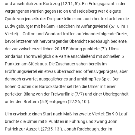
und ansehnlich zum Korb zog (12:11, 5´). Ein Erfolgsgarant in den
vergangenen Partien gegen Holon und Heidelberg war die gute
Quote von jenseits der Dreipunktelinie und auch heute starteten die
Ludwigsburger mit heißem Händchen im Anfangsviertel (5/10 im 1.
Viertel) – Cotton und Woodard traffen aufeinanderfolgende Dreier,
bevor letzterer mit hervorragender Übersicht Radebaugh bediente,
der zur zwischenzeitlichen 20:15 Führung punktete (7´). Ulms
Sindarius Thornwell glich die Partie anschließend mit schnellen 5
Punkten am Stück aus. Die Zuschauer sahen bereits im
Eröffnungsviertel ein etwas überraschend offensivgeprägtes, aber
dennoch erwartet ausgeglichenes und umkämpftes Spiel. Den
hohen Quoten der Barockstädter setzten die Ulmer mit einer
perfekten Bilanz von der Freiwurflinie (7/7) und einer Überlegenheit
unter den Brettern (5:9) entgegen (27:26, 10´).
Ulm erwischte einen Start nach Maß ins zweite Viertel: Ein 9:0 Lauf
brachte die Ulmer mit 8 Punkten in Führung und zwang John
Patrick zur Auszeit (27:35, 13´). Jonah Radebaugh, der im