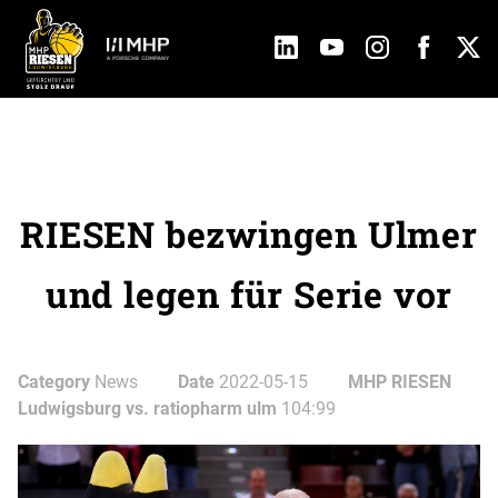
RIESEN bezwingen Ulmer
und legen für Serie vor
Category
News
Date
2022-05-15
MHP RIESEN
Ludwigsburg vs. ratiopharm ulm
104:99