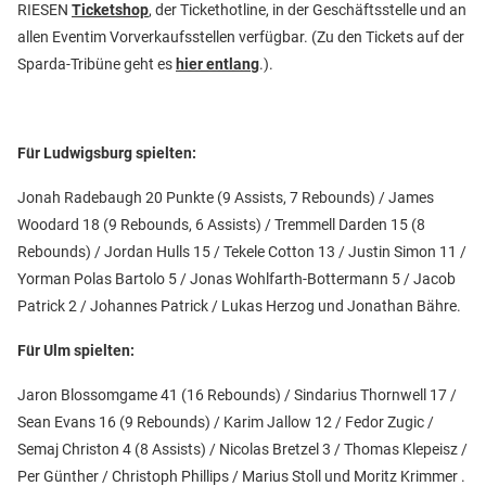
RIESEN
Ticketshop
, der Tickethotline, in der Geschäftsstelle und an
allen Eventim Vorverkaufsstellen verfügbar. (Zu den Tickets auf der
Sparda-Tribüne geht es
hier entlang
.).
Für Ludwigsburg spielten:
Jonah Radebaugh 20 Punkte (9 Assists, 7 Rebounds) / James
Woodard 18 (9 Rebounds, 6 Assists) / Tremmell Darden 15 (8
Rebounds) / Jordan Hulls 15 / Tekele Cotton 13 / Justin Simon 11 /
Yorman Polas Bartolo 5 / Jonas Wohlfarth-Bottermann 5 / Jacob
Patrick 2 / Johannes Patrick / Lukas Herzog und Jonathan Bähre.
Für Ulm spielten:
Jaron Blossomgame 41 (16 Rebounds) / Sindarius Thornwell 17 /
Sean Evans 16 (9 Rebounds) / Karim Jallow 12 / Fedor Zugic /
Semaj Christon 4 (8 Assists) / Nicolas Bretzel 3 / Thomas Klepeisz /
Per Günther / Christoph Phillips / Marius Stoll und Moritz Krimmer .