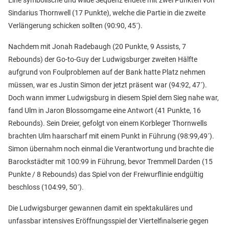
Sindarius Thornwell (17 Punkte), welche die Partie in die zweite
Verlängerung schicken sollten (90:90, 45´).
Nachdem mit Jonah Radebaugh (20 Punkte, 9 Assists, 7
Rebounds) der Go-to-Guy der Ludwigsburger zweiten Hälfte
aufgrund von Foulproblemen auf der Bank hatte Platz nehmen
müssen, war es Justin Simon der jetzt präsent war (94:92, 47´).
Doch wann immer Ludwigsburg in diesem Spiel dem Sieg nahe war,
fand Ulm in Jaron Blossomgame eine Antwort (41 Punkte, 16
Rebounds). Sein Dreier, gefolgt von einem Korbleger Thornwells
brachten Ulm haarscharf mit einem Punkt in Führung (98:99,49´).
Simon übernahm noch einmal die Verantwortung und brachte die
Barockstädter mit 100:99 in Führung, bevor Tremmell Darden (15
Punkte / 8 Rebounds) das Spiel von der Freiwurflinie endgültig
beschloss (104:99, 50´).
Die Ludwigsburger gewannen damit ein spektakuläres und
unfassbar intensives Eröffnungsspiel der Viertelfinalserie gegen