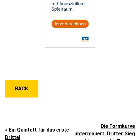
BACK
Die Formkurve
«
Ein Quintett für das erste
untermauert: Dritter Sieg
Drittel