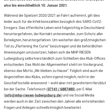
also bis einschließlich 10. Januar 2021.
Während die Spielzeit 2020/2021 an Fahrt aufnimmt, gilt dies
leider auch für die Infektionszahlen bezüglich des SARS-CoV2-
Erregers. Das öffentliche Leben wird folgerichtig in Deutschland
heruntergefahren, der Kontakt untereinander, zum Schutz aller
Beteiligten, heruntergefahren. Um weiterhin den größtmöglichen
Teil zu „Flattening the Curve“ beizutragen und die behördlichen
Anweisungen umzusetzen, haben sich die MHP RIESEN
Ludwigsburg selbstverständlich zum Schließen des Klub-Offices
entschieden. Das Wohl der Allgemeinheit steht im Vordergrund,
ebenso das Motto „Wir bleiben zu Hause“. Folglich sind auch die
Angestellten des Klubs, sofern irgend möglich, nicht in der
Geschäftsstelle anwesend – wohl aber mit gewohntem Herzblut
bei der Sache. Telefonisch (
07141 / 6887480
), per E-Mail
(
info@mhp-riesen-ludwigsburg.de
) und via Social Media
werden auch in der Zeit zwischen den Jahren alle entstehenden
Fragen und Anliegen schnellstmöglich bearbeitet.