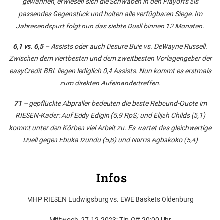
gewannen, erwiesen sich die Schwaben in den Playoffs als
passendes Gegenstück und holten alle verfügbaren Siege. Im
Jahresendspurt folgt nun das siebte Duell binnen 12 Monaten.
6,1 vs. 6,5
– Assists oder auch Desure Buie vs. DeWayne Russell.
Zwischen dem viertbesten und dem zweitbesten Vorlagengeber der
easyCredit BBL liegen lediglich 0,4 Assists. Nun kommt es erstmals
zum direkten Aufeinandertreffen.
71
– gepflückte Abpraller bedeuten die beste Rebound-Quote im
RIESEN-Kader: Auf Eddy Edigin (5,9 RpS) und Elijah Childs (5,1)
kommt unter den Körben viel Arbeit zu. Es wartet das gleichwertige
Duell gegen Ebuka Izundu (5,8) und Norris Agbakoko (5,4)
Infos
MHP RIESEN Ludwigsburg vs. EWE Baskets Oldenburg
Mittwoch, 27.12.2023; Tip-Off 20:00 Uhr