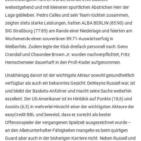
weitestgehend und mit kleineren sportlichen Abstrichen Herr der
Lage geblieben. Pedro Calles und sein Team rückten zusammen,
zeigten stets starke Leistungen, hatten ALBA BERLIN (85:90) und
SIG Straßburg (77:85) am Rande einer Niederlage und feierten am
Wochenende einen souveränen 89:71-Auswärtserfolg in
Weißenfels. Zudem legte der Klub dreifach personell nach: Geno
Crandall und Chaundee Brown Jr. wurden nachverpflichtet, Fritz
Hemschemeier dauerhaft in den Profi-Kader aufgenommen.
Unabhängig davon ist der wichtigste Akteur sowohl gesundheitlich
verfügbar als auch ein bekanntes Gesicht: DeWayne Russell war, ist
und bleibt der Baskets-Anführer und macht seine Sache weiterhin
exzellent. Der US-Amerikaner ist im Hinblick auf Punkte (18,6) und
Assists (6,5) in mehrerlei Hinsicht einer der wichtigsten Akteure der
easyCredit BBL und beweist, dass er zurecht als bester
Offensivspieler der vergangenen Spielzeit ausgezeichnet wurde –
an den Alleinunterhalter-Fähigkeiten mangelte es beim quirligen
Guard aber auch in der bisherigen Karriere nicht. Neben Russell und