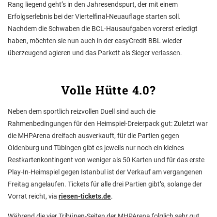
Rang liegend geht’s in den Jahresendspurt, der mit einem
Erfolgserlebnis bei der Viertelfinal-Neuauflage starten soll.
Nachdem die Schwaben die BCL-Hausaufgaben vorerst erledigt
haben, möchten sie nun auch in der easyCredit BBL wieder
überzeugend agieren und das Parkett als Sieger verlassen.
Volle Hütte 4.0?
Neben dem sportlich reizvollen Duell sind auch die
Rahmenbedingungen für den Heimspiel-Dreierpack gut: Zuletzt war
die MHPArena dreifach ausverkauft, für die Partien gegen
Oldenburg und Tübingen gibt es jeweils nur noch ein kleines
Restkartenkontingent von weniger als 50 Karten und für das erste
Play-In-Heimspiel gegen Istanbul ist der Verkauf am vergangenen
Freitag angelaufen. Tickets für alle drei Partien gibt’s, solange der
Vorrat reicht, via
riesen-tickets.de
.
Während die vier Tribünen-Seiten der MHPArena folglich sehr gut