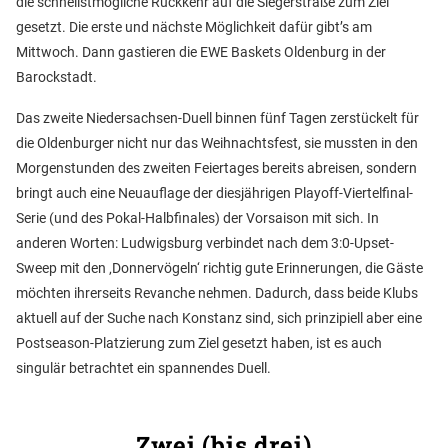
die schnellstmögliche Rückkehr auf die Siegerstraße zum Ziel
gesetzt. Die erste und nächste Möglichkeit dafür gibt’s am
Mittwoch. Dann gastieren die EWE Baskets Oldenburg in der
Barockstadt.
Das zweite Niedersachsen-Duell binnen fünf Tagen zerstückelt für
die Oldenburger nicht nur das Weihnachtsfest, sie mussten in den
Morgenstunden des zweiten Feiertages bereits abreisen, sondern
bringt auch eine Neuauflage der diesjährigen Playoff-Viertelfinal-
Serie (und des Pokal-Halbfinales) der Vorsaison mit sich. In
anderen Worten: Ludwigsburg verbindet nach dem 3:0-Upset-
Sweep mit den ‚Donnervögeln‘ richtig gute Erinnerungen, die Gäste
möchten ihrerseits Revanche nehmen. Dadurch, dass beide Klubs
aktuell auf der Suche nach Konstanz sind, sich prinzipiell aber eine
Postseason-Platzierung zum Ziel gesetzt haben, ist es auch
singulär betrachtet ein spannendes Duell.
Zwei (bis drei)