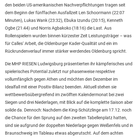
den beiden US-amerikanischen Nachverpflichtungen tragen seit
dem Beginn der fünffachen Ausfallzeit Len Schoormann (22:07
Minuten), Lukas Wank (23:32), Ebuka Izundu (20:15), Kenneth
Ogbe (21:44) und Norris Agbakoko (18:16) die Last. Aus
Rollenspielern wurden binnen kürzester Zeit Leistungsträger – was
für Calles‘ Arbeit, die Oldenburger Kader-Qualität und ein im
Rückrundenverlauf immer stärker werdendes Oldenburg spricht.
Die MHP RIESEN Ludwigsburg präsentierten ihr kämpferisches und
spielerisches Potential zuletzt nur phasenweise respektive
vollumfänglich gegen Athen und möchten den Dezember im
Idealfall mit einer Positiv-Bilanz beenden. Aktuell stehen sie
wettbewerbsübergreifend im zwölften Kalendermonat bei zwei
Siegen und drei Niederlagen, mit Blick auf die komplette Saison aber
solide da. Dennoch: Nachdem die King-Schützlinge am 17.12. noch
die Chance für den Sprung auf den zweiten Tabellenplatz hatten,
sind sie aufgrund der doppelten Niederlage gegen Weißenfels und in
Braunschweig im Tableau etwas abgerutscht. Auf dem achten