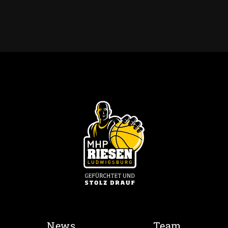
News
Team