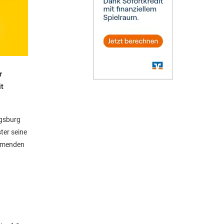
r
it
igsburg
ter seine
ommenden