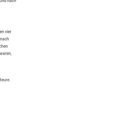
 und nach
en vier
 nach
ochen
 waren,
teure.