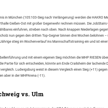
is in München (105:103-Sieg nach Verlängerung) werden die HAKRO Merl
orthalle Gießen-Ost mit großer Gegenwehr rechnen müssen. Die JobStair
t Zählbares einfuhren, streben nach oben. Nach knappen Niederlagen gege
cholz nun gegen den dritten Top-Gegner binnen drei Wochen belohnen – 
Jährige stieg im Wochenverlauf ins Mannschaftstraining ein und ist einer
abellenführung und mit einem eigenen Sieg möchten die MHP RIESEN übe
ie Partie für sich entscheiden, könnte am Ende Crailsheim der lachende D
ktvergleich. Ludwigsburg weist in diesem Vergleich einen Sieg (+11) gegen
agen aber in der MHPArena (-11).
chweig vs. Ulm