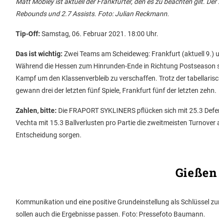
Matt Mobley ist aktuell der Frankfurter, den es zu beachten gilt. De
Rebounds und 2.7 Assists. Foto: Julian Reckmann.
Tip-Off:
Samstag, 06. Februar 2021. 18:00 Uhr.
Das ist wichtig:
Zwei Teams am Scheideweg: Frankfurt (aktuell 9.) un
Während die Hessen zum Hinrunden-Ende in Richtung Postseason sc
Kampf um den Klassenverbleib zu verschaffen. Trotz der tabellarisc
gewann drei der letzten fünf Spiele, Frankfurt fünf der letzten zehn.
Zahlen, bitte:
Die FRAPORT SYKLINERS pflücken sich mit 25.3 Defens
Vechta mit 15.3 Ballverlusten pro Partie die zweitmeisten Turnover 
Entscheidung sorgen.
Gießen 
Kommunikation und eine positive Grundeinstellung als Schlüssel zum
sollen auch die Ergebnisse passen. Foto: Pressefoto Baumann.