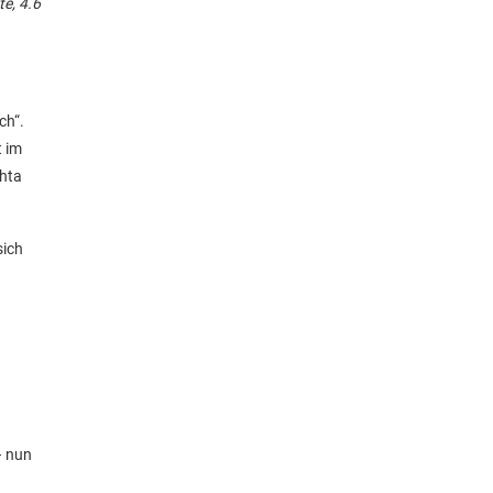
te, 4.6
ch“.
t im
chta
sich
– nun