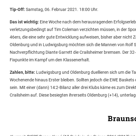
Tip-Off:
Samstag, 06. Februar 2021. 18:00 Uhr.
Das ist wichtig:
Eine Woche nach dem herausragenden Erfolgserlebn
verletzungsbedingt auf Tim Coleman verzichten müssen, in der Sp
46ers, die eine sehr gute Entwicklung aufweisen, bisher aber nich
Oldenburg und in Ludwigsburg möchten sich die Mannen von Rolf S
Nachverpflichtung Diante Garrett die Crailsheimer bremsen. Der 32-
Fixpunkte im Kampf um den Klassenerhalt.
Zahlen, bitte:
Ludwigsburg und Oldenburg duellieren sich um die T
Wochenende hinaus Erster bleiben. Sollten jedoch die EWE Baskets d
sein. Mit einer (dann) 14:2-Bilanz aller drei Klubs käme es zum Dire
Crailsheim auf. Diese besiegten ihrerseits Oldenburg (+14), unterl
Brauns