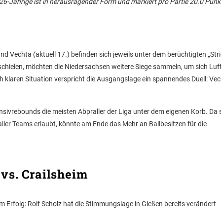
r 26-Jährige ist in herausragender Form und markiert pro Partie 20.0 Punk
d Vechta (aktuell 17.) befinden sich jeweils unter dem berüchtigten „Stri
hielen, möchten die Niedersachsen weitere Siege sammeln, um sich Luf
h klaren Situation verspricht die Ausgangslage ein spannendes Duell: Ve
ivrebounds die meisten Abpraller der Liga unter dem eigenen Korb. Da 
aller Teams erlaubt, könnte am Ende das Mehr an Ballbesitzen für die
vs. Crailsheim
 Erfolg: Rolf Scholz hat die Stimmungslage in Gießen bereits verändert 