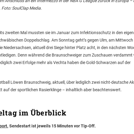
 im Anschluss an ein Intermezzo in der NBA G League zurück in Europa –
. Foto: SoulClap Media.
ts zweiten Mal mussten sie im Januar zum Infektionsschutz in den eigen
schwäbischen Doppelschlag. Am Sonntag geht’s gegen Ulm, am Mittwoch
 Niedersachsen, aktuell drei Siege hinter Platz acht, in den nächsten W
 entledigen. Denn während die Braunschweiger zum Zuschauen verdammt
diglich zwei Erfolge mehr als Vechta haben die Gold-Schwarzen auf der
ball Löwen Braunschweig, aktuell, über lediglich zwei nicht-deutsche Ak
t auf der sportlichen Rasierklinge – inhaltlich aber beachtenswert.
ieltag im Überblick
port.
Sendestart ist jeweils 15 Minuten vor Tip-Off.