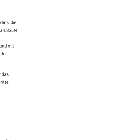
ins, die
s GIESSEN
n
und mit
 der
r das
ritte