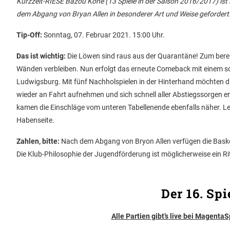
Kurzzeit-RIESE Bazou Koné (13 Spiele in der Saison 2016/2017) ist
dem Abgang von Bryan Allen in besonderer Art und Weise gefordert
Tip-Off:
Sonntag, 07. Februar 2021. 15:00 Uhr.
Das ist wichtig:
Die Löwen sind raus aus der Quarantäne! Zum berei
Wänden verbleiben. Nun erfolgt das erneute Comeback mit einem 
Ludwigsburg. Mit fünf Nachholspielen in der Hinterhand möchten die
wieder an Fahrt aufnehmen und sich schnell aller Abstiegssorgen
kamen die Einschläge vom unteren Tabellenende ebenfalls näher. Le
Habenseite.
Zahlen, bitte:
Nach dem Abgang von Bryon Allen verfügen die Basket
Die Klub-Philosophie der Jugendförderung ist möglicherweise ein Rit
Der 16. Sp
Alle Partien gibt’s live bei MagentaS