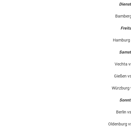
Dienst
Bamberg 
Freit
Hamburg v
Samsta
Vechta v
Gießen vs
Würzburg v
Sonnt
Berlin v
Oldenburg v