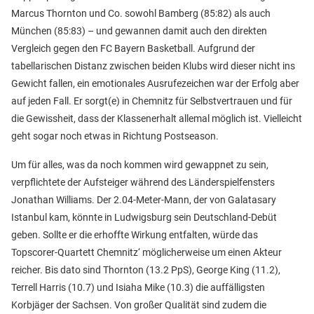
Marcus Thornton und Co. sowohl Bamberg (85:82) als auch
München (85:83) – und gewannen damit auch den direkten
Vergleich gegen den FC Bayern Basketball. Aufgrund der
tabellarischen Distanz zwischen beiden Klubs wird dieser nicht ins
Gewicht fallen, ein emotionales Ausrufezeichen war der Erfolg aber
auf jeden Fall. Er sorgt(e) in Chemnitz für Selbstvertrauen und für
die Gewissheit, dass der Klassenerhalt allemal möglich ist. Vielleicht
geht sogar noch etwas in Richtung Postseason.
Um für alles, was da noch kommen wird gewappnet zu sein,
verpflichtete der Aufsteiger während des Länderspielfensters
Jonathan Williams. Der 2.04-Meter-Mann, der von Galatasary
Istanbul kam, könnte in Ludwigsburg sein Deutschland-Debüt
geben. Sollte er die erhoffte Wirkung entfalten, würde das
Topscorer-Quartett Chemnitz‘ möglicherweise um einen Akteur
reicher. Bis dato sind Thornton (13.2 PpS), George King (11.2),
Terrell Harris (10.7) und Isiaha Mike (10.3) die auffälligsten
Korbjäger der Sachsen. Von großer Qualität sind zudem die