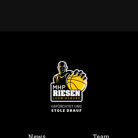
News
Team