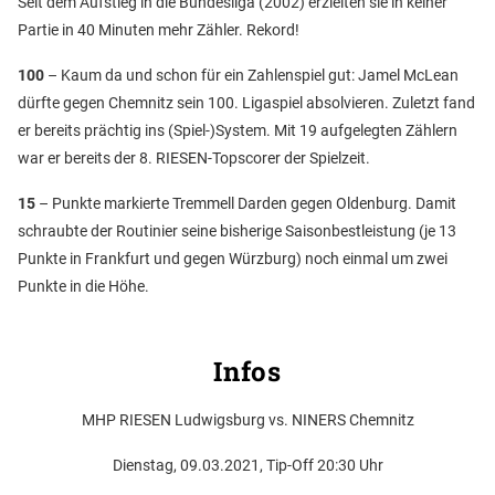
Seit dem Aufstieg in die Bundesliga (2002) erzielten sie in keiner
Partie in 40 Minuten mehr Zähler. Rekord!
100
– Kaum da und schon für ein Zahlenspiel gut: Jamel McLean
dürfte gegen Chemnitz sein 100. Ligaspiel absolvieren. Zuletzt fand
er bereits prächtig ins (Spiel-)System. Mit 19 aufgelegten Zählern
war er bereits der 8. RIESEN-Topscorer der Spielzeit.
15
– Punkte markierte Tremmell Darden gegen Oldenburg. Damit
schraubte der Routinier seine bisherige Saisonbestleistung (je 13
Punkte in Frankfurt und gegen Würzburg) noch einmal um zwei
Punkte in die Höhe.
Infos
MHP RIESEN Ludwigsburg vs. NINERS Chemnitz
Dienstag, 09.03.2021, Tip-Off 20:30 Uhr