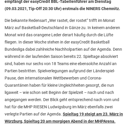
empfängt der easyCredit BBL-Tabellenführer am Dienstag
(09.03.2021, Tip-Off 20:30 Uhr) erstmals die NINERS Chemnitz.
Die bekannte Redensart „Wer rastet, der rostet“ trifft im Monat
März auf Basketball-Deutschland in Gänze zu. In keinem anderen
Monat wird das orangene Leder derart häufig durch die Lüfte
fliegen. In dieser Woche stehen in der easyCredit Basketball
Bundesliga dabei zahlreiche Nachholpartien auf der Agenda. Denn
während in der laufenden Saison bereits 22. Spieltage absolviert
sind, haben nur sechs von 18 Teams eine ebensolche Anzahl an
Partien bestritten. Spielverlegungen aufgrund der Länderspiel-
Pause, den internationalen Wettbewerben und Corona-
Quarantänen haben für kleine Ungleichheiten gesorgt, die nun
ligaweit – wie schon seit Beginn der Spielzeit – nach und nach
angegangen werden. Der Blick geht entsprechend nach vorn und
hat für die MHP RIESEN Ludwigsburg im März ebenfalls zwei
verlegte Partien auf der Agenda.
Spieltag 19 steigt am 23. März in
Würzburg, Spieltag 20 am morgigen Abend in der MHPArena.