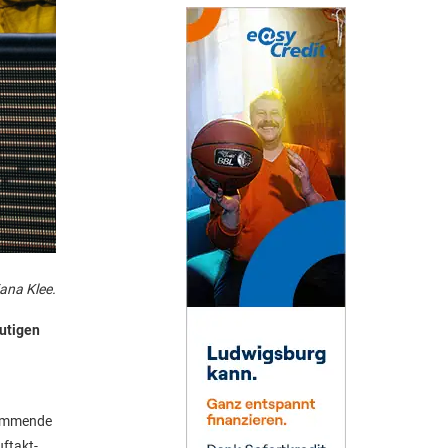
ana Klee.
eutigen
 kommende
uftakt-