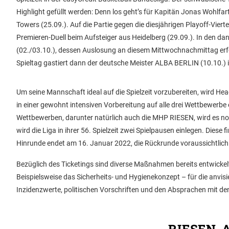
Highlight gefüllt werden: Denn los geht’s für Kapitän Jonas Wohlf
Towers (25.09.). Auf die Partie gegen die diesjährigen Playoff-Vier
Premieren-Duell beim Aufsteiger aus Heidelberg (29.09.). In den d
(02./03.10.), dessen Auslosung an diesem Mittwochnachmittag erfol
Spieltag gastiert dann der deutsche Meister ALBA BERLIN (10.10.) 
Um seine Mannschaft ideal auf die Spielzeit vorzubereiten, wird 
in einer gewohnt intensiven Vorbereitung auf alle drei Wettbewerb
Wettbewerben, darunter natürlich auch die MHP RIESEN, wird es 
wird die Liga in ihrer 56. Spielzeit zwei Spielpausen einlegen. Dies
Hinrunde endet am 16. Januar 2022, die Rückrunde voraussichtlich
Bezüglich des Ticketings sind diverse Maßnahmen bereits entwickel
Beispielsweise das Sicherheits- und Hygienekonzept – für die anvis
Inzidenzwerte, politischen Vorschriften und den Absprachen mit d