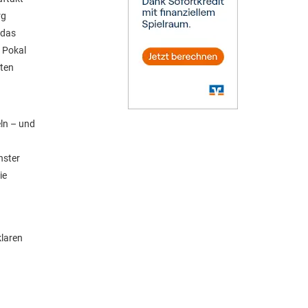
rg
 das
 Pokal
tten
ln – und
nster
ie
klaren