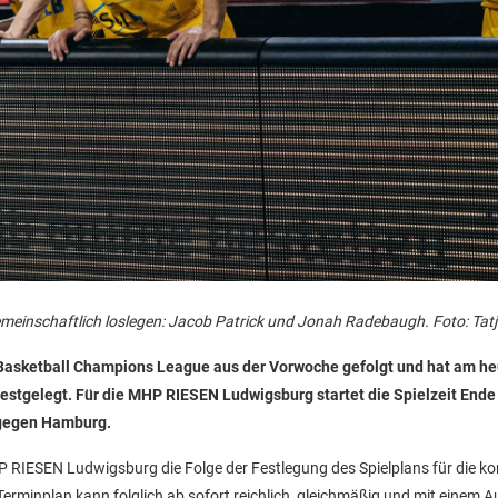
emeinschaftlich loslegen: Jacob Patrick und Jonah Radebaugh. Foto: Tatj
r Basketball Champions League aus der Vorwoche gefolgt und hat am h
stgelegt. Für die MHP RIESEN Ludwigsburg startet die Spielzeit Ende
 gegen Hamburg.
HP RIESEN Ludwigsburg die Folge der Festlegung des Spielplans für die
Terminplan kann folglich ab sofort reichlich, gleichmäßig und mit einem A