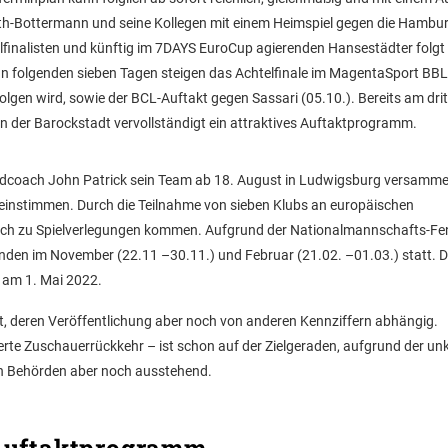
arth-Bottermann und seine Kollegen mit einem Heimspiel gegen die Hambu
telfinalisten und künftig im 7DAYS EuroCup agierenden Hansestädter folgt
ann folgenden sieben Tagen steigen das Achtelfinale im MagentaSport BBL
gen wird, sowie der BCL-Auftakt gegen Sassari (05.10.). Bereits am dri
in der Barockstadt vervollständigt ein attraktives Auftaktprogramm.
Headcoach John Patrick sein Team ab 18. August in Ludwigsburg versamme
e einstimmen. Durch die Teilnahme von sieben Klubs an europäischen
noch zu Spielverlegungen kommen. Aufgrund der Nationalmannschafts-Fe
e finden im November (22.11 –30.11.) und Februar (21.02. –01.03.) statt. D
 am 1. Mai 2022.
t, deren Veröffentlichung aber noch von anderen Kennziffern abhängig.
ierte Zuschauerrückkehr – ist schon auf der Zielgeraden, aufgrund der un
en Behörden aber noch ausstehend.