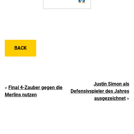
BACK
Justin Simon als
«
Final 4-Zauber gegen die
Defensivspieler des Jahres
Merlins nutzen
ausgezeichnet
»