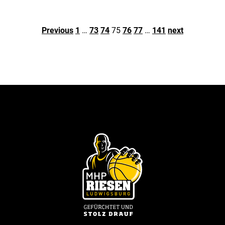
Previous
1
…
73
74
75
76
77
…
141
next