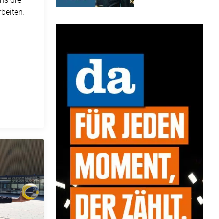
ns drei
rbeiten.