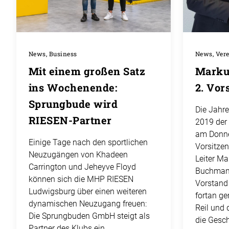
News, Business
News, Ver
Mit einem großen Satz
Marku
ins Wochenende:
2. Vor
Sprungbude wird
Die Jahr
RIESEN-Partner
2019 der
am Donne
Einige Tage nach den sportlichen
Vorsitzen
Neuzugängen von Khadeen
Leiter Ma
Carrington und Jeheyve Floyd
Buchmann
können sich die MHP RIESEN
Vorstand
Ludwigsburg über einen weiteren
fortan g
dynamischen Neuzugang freuen:
Reil und
Die Sprungbuden GmbH steigt als
die Gesch
Partner des Klubs ein.