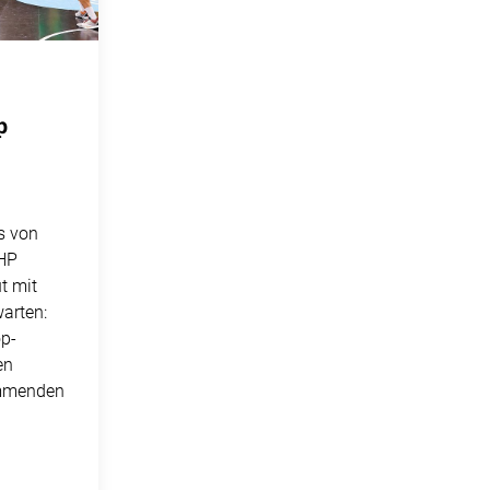
p
s von
MHP
t mit
arten:
p-
en
ommenden