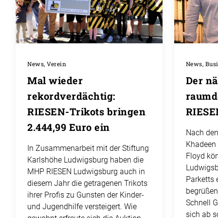
News, Verein
News, Bus
Mal wieder
Der nä
rekordverdächtig:
raumd
RIESEN-Trikots bringen
RIESE
2.444,99 Euro ein
Nach den
Khadeen 
In Zusammenarbeit mit der Stiftung
Floyd kö
Karlshöhe Ludwigsburg haben die
Ludwigsb
MHP RIESEN Ludwigsburg auch in
Parketts
diesem Jahr die getragenen Trikots
begrüßen
ihrer Profis zu Gunsten der Kinder-
Schnell 
und Jugendhilfe versteigert. Wie
sich ab s