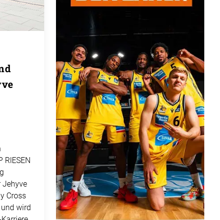
und
yve
n
P RIESEN
ug
r Jehyve
ly Cross
 und wird
-Karriere