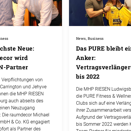
iness
News, Business
chste Neue:
Das PURE bleibt ei
ecor wird
Anker:
N-Partner
Vertragsverlänge
bis 2022
 Verpflichtungen von
Carrington und Jehyve
Die MHP RIESEN Ludwigsb
nnen die MHP RIESEN
die PURE Fitness & Welln
urg auch abseits des
Clubs sich auf eine Verlän
 einen Neuzugang
ihrer Zusammenarbeit vers
: Die raumdecor Michael
Aufgrund der Vertragsverl
GmbH & Co. KG engagiert
bis Sommer 2022 werden 
ofort als Partner des