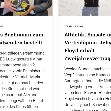
ein
News, Kader
s Buchmann zum
Athletik, Einsatz 
sitzenden bestellt
Verteidigung: Jeh
Floyd erhält
es-Mitgliederversammlung
Zweijahresvertrag
 BG Ludwigsburg e.V. hat
rstagabend einen 2.
Wenige Stunden nach der
den gewählt: Der bisherige
Verpflichtung von Khadee
rketing / Vertrieb, Markus
Carrington können die MH
, steigt demnach in den
Ludwigsburg erneut Vollz
 des Klubs auf und wird
vermelden: Forward/Cente
emeinsam mit Alexander
Floyd wechselt von der Ho
 dem neugewählten Beirat
University nach Schwaben
icke des Klubs führen.
in Ludwigsburg seine Profi