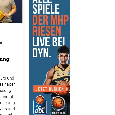
n
rung
urg und
ess haben
gerung
tändigt:
ängerung
Klub und