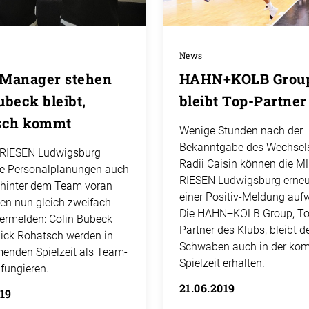
News
Manager stehen
HAHN+KOLB Grou
Bubeck bleibt,
bleibt Top-Partner
sch kommt
Wenige Stunden nach der
Bekanntgabe des Wechsel
RIESEN Ludwigsburg
Radii Caisin können die 
die Personalplanungen auch
RIESEN Ludwigsburg erneu
hinter dem Team voran –
einer Positiv-Meldung aufw
en nun gleich zweifach
Die HAHN+KOLB Group, To
vermelden: Colin Bubeck
Partner des Klubs, bleibt d
ick Rohatsch werden in
Schwaben auch in der k
enden Spielzeit als Team-
Spielzeit erhalten.
fungieren.
21.06.2019
019